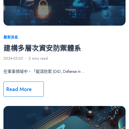
Categories
最新消息
建構多層次資安防禦體系
2024-03-20
2 mins
read
在軍事領域中，「縱深防禦 (DiD, Defense in ...
Read More