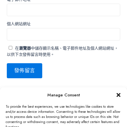
個人網站網址
在
瀏覽器
中儲存顯示名稱、電子郵件地址及個人網站網址，
以供下次發佈留言時使用。
Manage Consent
Copyright ©2026 QNAP Systems, Inc. All Rights Reserved.
To provide the best experiences, we use technologies like cookies to store
and/or access device information. Consenting to these technologies will allow
us to process data such as browsing behavior or unique IDs on this site. Not
consenting or withdrawing consent, may adversely affect certain features and