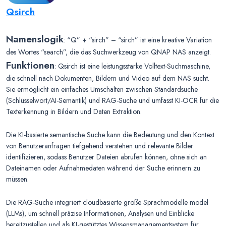
Qsirch
Namenslogik
: “Q” + “sirch” – “sirch” ist eine kreative Variation
des Wortes “search”, die das Suchwerkzeug von QNAP NAS anzeigt.
Funktionen
: Qsirch ist eine leistungsstarke Volltext-Suchmaschine,
die schnell nach Dokumenten, Bildern und Video auf dem NAS sucht.
Sie ermöglicht ein einfaches Umschalten zwischen Standardsuche
(Schlüsselwort/AI-Semantik) und RAG-Suche und umfasst KI-OCR für die
Texterkennung in Bildern und Daten Extraktion.
Die KI-basierte semantische Suche kann die Bedeutung und den Kontext
von Benutzeranfragen tiefgehend verstehen und relevante Bilder
identifizieren, sodass Benutzer Dateien abrufen können, ohne sich an
Dateinamen oder Aufnahmedaten während der Suche erinnern zu
müssen.
Die RAG-Suche integriert cloudbasierte große Sprachmodelle model
(LLMs), um schnell präzise Informationen, Analysen und Einblicke
bereitzustellen und als KI-gestütztes Wissensmanagementsystem für