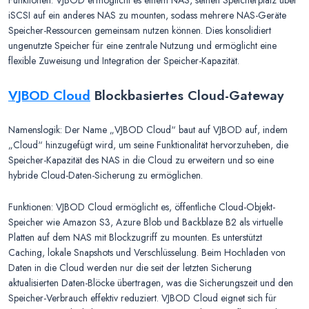
Funktionen: VJBOD ermöglicht es einem NAS, seinen Speicherplatz über
iSCSI auf ein anderes NAS zu mounten, sodass mehrere NAS-Geräte
Speicher-Ressourcen gemeinsam nutzen können. Dies konsolidiert
ungenutzte Speicher für eine zentrale Nutzung und ermöglicht eine
flexible Zuweisung und Integration der Speicher-Kapazität.
VJBOD Cloud
Blockbasiertes Cloud-Gateway
Namenslogik: Der Name „VJBOD Cloud“ baut auf VJBOD auf, indem
„Cloud“ hinzugefügt wird, um seine Funktionalität hervorzuheben, die
Speicher-Kapazität des NAS in die Cloud zu erweitern und so eine
hybride Cloud-Daten-Sicherung zu ermöglichen.
Funktionen: VJBOD Cloud ermöglicht es, öffentliche Cloud-Objekt-
Speicher wie Amazon S3, Azure Blob und Backblaze B2 als virtuelle
Platten auf dem NAS mit Blockzugriff zu mounten. Es unterstützt
Caching, lokale Snapshots und Verschlüsselung. Beim Hochladen von
Daten in die Cloud werden nur die seit der letzten Sicherung
aktualisierten Daten-Blöcke übertragen, was die Sicherungszeit und den
Speicher-Verbrauch effektiv reduziert. VJBOD Cloud eignet sich für