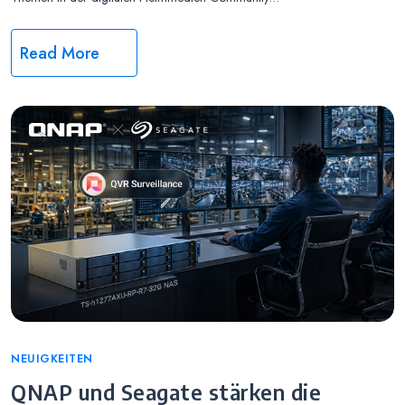
Read More
Categories
NEUIGKEITEN
QNAP und Seagate stärken die