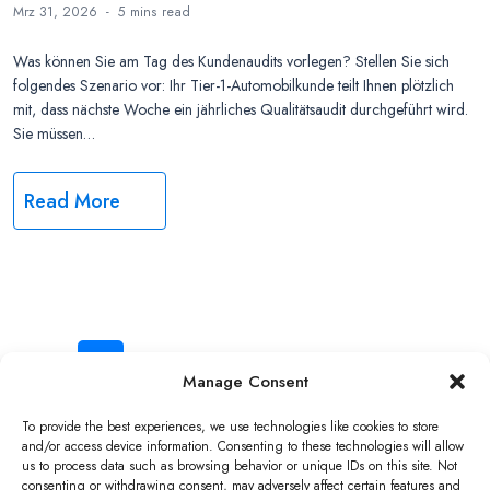
Mrz 31, 2026
5 mins
read
Was können Sie am Tag des Kundenaudits vorlegen? Stellen Sie sich
folgendes Szenario vor: Ihr Tier-1-Automobilkunde teilt Ihnen plötzlich
mit, dass nächste Woche ein jährliches Qualitätsaudit durchgeführt wird.
Sie müssen…
Read More
Beitrags-
1
2
…
10
Nächste
Manage Consent
Navigation
Copyright ©2026 QNAP Systems, Inc. All Rights Reserved.
To provide the best experiences, we use technologies like cookies to store
and/or access device information. Consenting to these technologies will allow
us to process data such as browsing behavior or unique IDs on this site. Not
consenting or withdrawing consent, may adversely affect certain features and