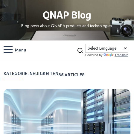
QNAP Blog
Blog posts about QNAP's products and technologies.
Menu
Powered by
Translate
KATEGORIE:
NEUIGKEITEN
85
ARTICLES