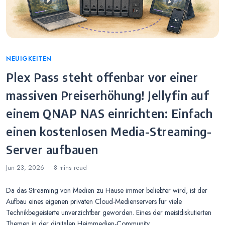
Categories
NEUIGKEITEN
Plex Pass steht offenbar vor einer
massiven Preiserhöhung! Jellyfin auf
einem QNAP NAS einrichten: Einfach
einen kostenlosen Media-Streaming-
Server aufbauen
Jun 23, 2026
8 mins
read
Da das Streaming von Medien zu Hause immer beliebter wird, ist der
Aufbau eines eigenen privaten Cloud-Medienservers für viele
Technikbegeisterte unverzichtbar geworden. Eines der meistdiskutierten
Themen in der digitalen Heimmedien-Community…