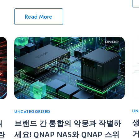
Read More
Ca
UN
Categories
UNCATEGORIZED
생
브랜드 간 통합의 악몽과 작별하
취
거
세요! QNAP NAS와 QNAP 스위
란