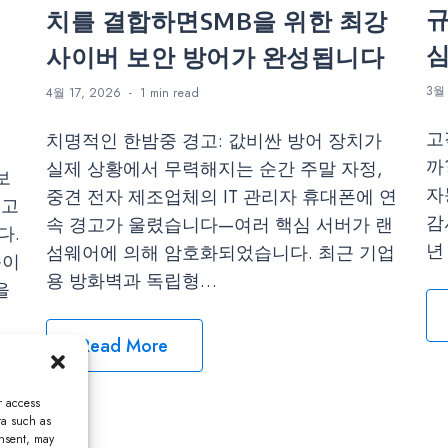
규
치를 결합하면SMB을 위한 최강
심
사이버 보안 방어가 완성됩니다
3월 
4월 17, 2026
1 min
read
고
치명적인 한밤중 경고: 값비싼 방어 장치가
까
실제 상황에서 무력해지는 순간 주말 자정,
보
자
중견 전자 제조업체의 IT 관리자 휴대폰에 연
권고
감
속 경고가 울렸습니다—여러 핵심 서버가 랜
다.
년
섬웨어에 의해 암호화되었습니다. 최근 기업
룹이
용 방화벽과 독립형…
을
Read More
r access
ta such as
onsent, may