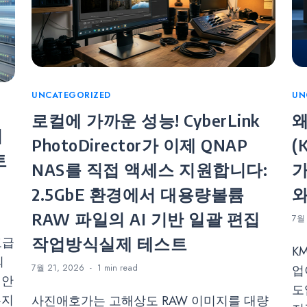
Categories
UNCATEGORIZED
Ca
UN
로컬에 가까운 성능! CyberLink
왜
기
PhotoDirector가 이제 QNAP
(
토
NAS를 직접 액세스 지원합니다:
가
2.5GbE 환경에서 대용량볼륨
와
RAW 파일의 AI 기반 일괄 편집
7월 
작업방식실제 테스트
고급
K
의
7월 21, 2026
1 min
read
업
 안
도
유지
사진애호가는 고해상도 RAW 이미지를 대량