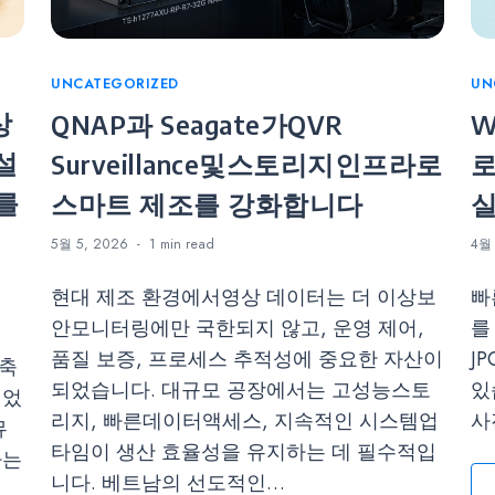
Categories
UNCATEGORIZED
Ca
UN
상
QNAP과 Seagate가QVR
W
 설
Surveillance및스토리지인프라로
로
를
스마트 제조를 강화합니다
실
5월 5, 2026
1 min
read
4월 
현대 제조 환경에서영상 데이터는 더 이상보
빠
안모니터링에만 국한되지 않고, 운영 제어,
를
면
품질 보증, 프로세스 추적성에 중요한 자산이
J
구축
되었습니다. 대규모 공장에서는 고성능스토
있
되었
리지, 빠른데이터액세스, 지속적인 시스템업
사
뮤
타임이 생산 효율성을 유지하는 데 필수적입
나는
니다. 베트남의 선도적인…