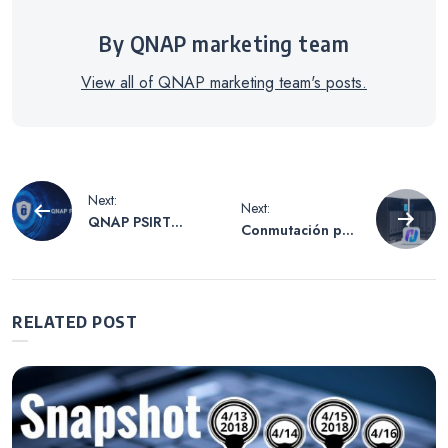
By QNAP marketing team
View all of QNAP marketing team's posts.
Navegación
Next:
Next:
QNAP PSIRT
Conmutación por
de
refuerza la línea
error en 90
de defensa de
segundos para
ciberseguridad
mantener el
entradas
para proteger el
servicio: Práctica
RELATED POST
datos de los
con la alta
usuarios
disponibilidad de
QNAP