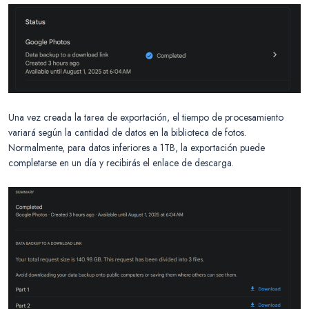
Una vez creada la tarea de exportación, el tiempo de procesamiento
variará según la cantidad de datos en la biblioteca de fotos.
Normalmente, para datos inferiores a 1TB, la exportación puede
completarse en un día y recibirás el enlace de descarga.