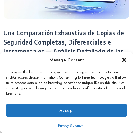
Una Comparación Exhaustiva de Copias de
Seguridad Completas, Diferenciales e
Incrementales — Análisis Detallado de las
Manage Consent
Ventajas de la Copia de Seguridad
Incremental Sintética: QNAP HDP PC Agent
To provide the best experiences, we use technologies like cookies to store
and/or access device information. Consenting to these technologies will allow
Abr 16, 2025
12 mins
Read
us to process data such as browsing behavior or unique IDs on this site. Not
consenting or withdrawing consent, may adversely affect certain features and
functions.
Accept
Privacy Statement