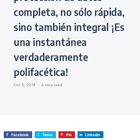
completa, no sólo rápida,
sino también integral ¡Es
una instantánea
verdaderamente
polifacética!
Oct 5, 2018
6 mins
read
Facebook
Tweet
Pin
LinkedIn