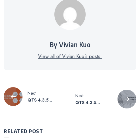
By Vivian Kuo
View all of Vivian Kuo's posts.
Beitrags-
Next:
Next:
QTS 4.3.5
QTS 4.3.5
Navigation
Anwendung
Sonderausgabe:
Sonderausgabe
Virtuelle
–
Netzwerke so
Benachrichtigung
frei wie Minecraft
RELATED POST
szentrum
aufbauen