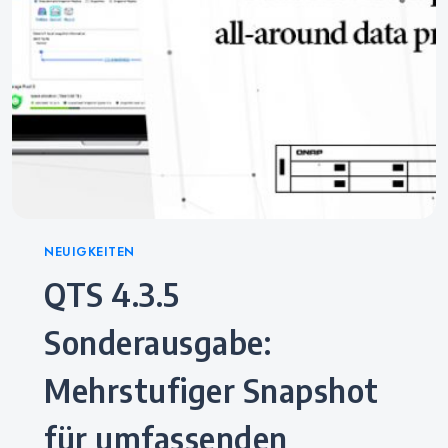
Categories
NEUIGKEITEN
QTS 4.3.5
Sonderausgabe:
Mehrstufiger Snapshot
für umfassenden