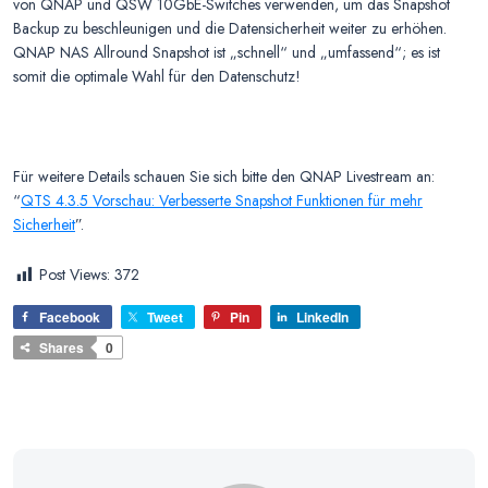
von QNAP und QSW 10GbE-Switches verwenden, um das Snapshot
Backup zu beschleunigen und die Datensicherheit weiter zu erhöhen.
QNAP NAS Allround Snapshot ist „schnell“ und „umfassend“; es ist
somit die optimale Wahl für den Datenschutz!
Für weitere Details schauen Sie sich bitte den QNAP Livestream an:
“
QTS 4.3.5 Vorschau: Verbesserte Snapshot Funktionen für mehr
Sicherheit
”.
Post Views:
372
Facebook
Tweet
Pin
LinkedIn
Shares
0