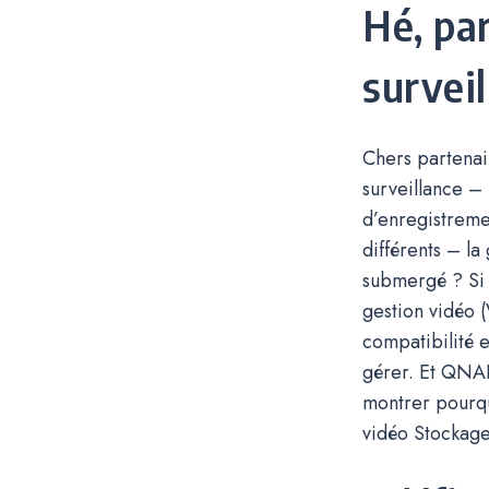
Hé, pa
surveil
Chers partenair
surveillance –
d’enregistremen
différents – la
submergé ? Si 
gestion vidéo 
compatibilité e
gérer. Et QNAP
montrer pourqu
vidéo Stockage