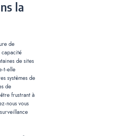
ns la
ture de
e capacité
taines de sites
-t-elle
res systèmes de
es de
être frustrant à
sez-nous vous
surveillance