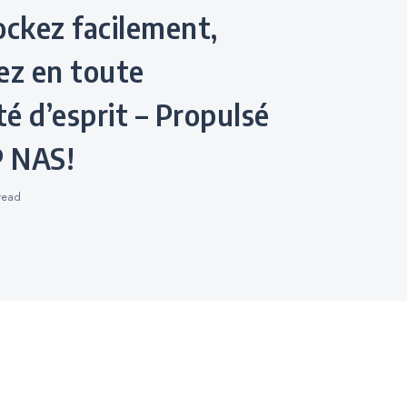
ockez facilement,
ez en toute
té d’esprit – Propulsé
 NAS!
read