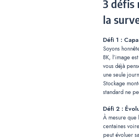
3 défis
la surv
Défi 1 : Cap
Soyons honnêtes
8K, l’image es
vous déjà pens
une seule jour
Stockage monte
standard ne pe
Défi 2 : Évolu
À mesure que l
centaines voir
peut évoluer s