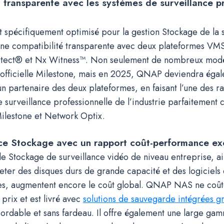
n transparente avec les systèmes de surveillance p
pécifiquement optimisé pour la gestion Stockage de la s
 une compatibilité transparente avec deux plateformes VMS
otect® et Nx Witness™. Non seulement de nombreux modè
on officielle Milestone, mais en 2025, QNAP deviendra éga
un partenaire des deux plateformes, en faisant l’une des ra
 surveillance professionnelle de l’industrie parfaitement
 Milestone et Network Optix.
nce Stockage avec un rapport coût-performance ex
e Stockage de surveillance vidéo de niveau entreprise, ai
heter des disques durs de grande capacité et des logiciel
es, augmentent encore le coût global. QNAP NAS ne coû
 prix et est livré avec
solutions de sauvegarde intégrées gr
bordable et sans fardeau. Il offre également une large ga