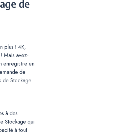
kage de
n plus ! 4K,
 ! Mais avez-
n enregistre en
 demande de
fs de Stockage
es à des
de Stockage qui
acité à tout