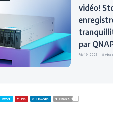
vidéo! St
enregistr
tranquilli
par QNAP
Fév 19, 2025
8 mins
Tweet
Pin
LinkedIn
Shares
0