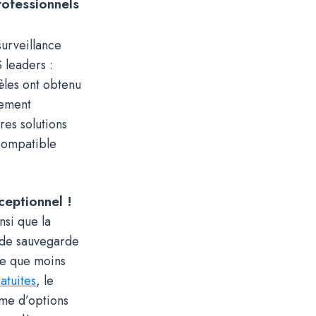
rofessionnels
urveillance
 leaders :
les ont obtenu
lement
res solutions
 compatible
ceptionnel !
nsi que la
s de sauvegarde
te que moins
atuites
, le
mme d’options