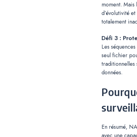
moment. Mais l
d’évolutivité e
totalement inac
Défi 3 : Pro
Les séquences 
seul fichier po
traditionnelle
données.
Pourquo
surveil
En résumé, NA
avec une capac