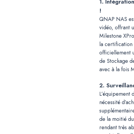
1. Intégratio
!
QNAP NAS est s
vidéo, offrant
Milestone XPr
la certificati
officiellement 
de Stockage de
avec à la fois
2. Surveilla
L’équipement d
nécessité d’ac
supplémentair
de la moitié du
rendant très a