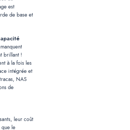
age est
arde de base et
capacité
s manquent
 brillant !
t à la fois les
ace intégrée et
 tracas, NAS
ons de
ants, leur coût
 que le