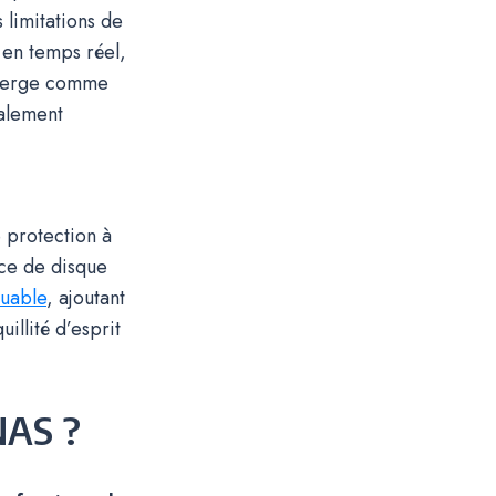
 limitations de
 en temps réel,
émerge comme
talement
 protection à
nce de disque
uable
, ajoutant
illité d’esprit
NAS ?