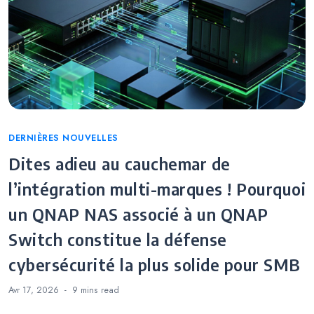
Categories
DERNIÈRES NOUVELLES
Dites adieu au cauchemar de
l’intégration multi-marques ! Pourquoi
un QNAP NAS associé à un QNAP
Switch constitue la défense
cybersécurité la plus solide pour SMB
Avr 17, 2026
9 mins
read