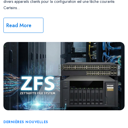
divers appareils clients pour la configuration est une tâche courante.
Certains…
Read More
Categories
DERNIÈRES NOUVELLES