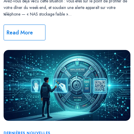
Avez-vous déjà vécu cette situation : vous êtes sur le point de profiter de
votre dîner du week-end, et soudain une alerte apparaît sur votre
téléphone — « NAS stockage faible »…
Read More
Categories
DERNIÈRES NOUVELLES