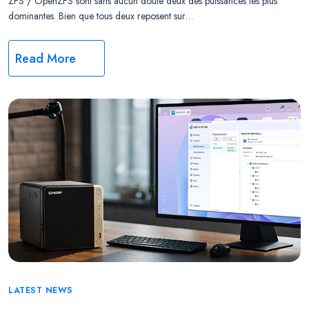
ZFS / OpenZFS sont sans aucun doute deux des puissances les plus
dominantes. Bien que tous deux reposent sur…
Read More
Categories
LATEST NEWS