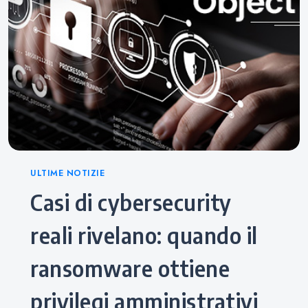
Categories
ULTIME NOTIZIE
Casi di cybersecurity
reali rivelano: quando il
ransomware ottiene
privilegi amministrativi