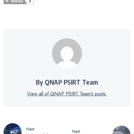
Shares
0
By QNAP PSIRT Team
View all of QNAP PSIRT Team's posts.
Navigazione
Next:
Next: