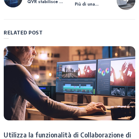
QVR stabilisce un
Più di una
articoli
nuovo standard
ricerca: il tuo
per la
cervello della
videosorveglianz
conoscenza AI
a Sicurezza
RELATED POST
Utilizza la funzionalità di Collaborazione di