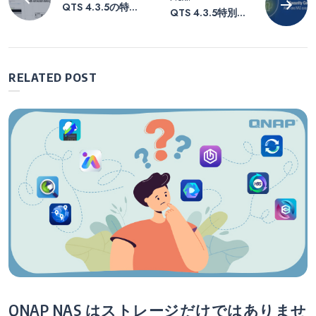
QTS 4.3.5の特別
QTS 4.3.5特別
稿
発行：万能データ
版：セキュリティ
保護のマルチレベ
カウンセラー：オ
ルスナップショッ
ールインワンの
ナ
ト。高速かつ包括
NASセキュリティ
RELATED POST
的。真の全方位ス
ガード
ビ
ナップショットで
す。
ゲ
ー
シ
ョ
ン
QNAP NAS はストレージだけではありませ