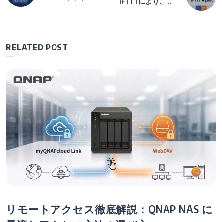
IFTTTにより、ア
稿
クをフルに活用す
プリ、デバイス、
る方法：実践ガイ
NASを統合してよ
ド
りスマートなオー
ナ
トメーションが可
RELATED POST
能に
ビ
ゲ
ー
シ
ョ
ン
リモートアクセス徹底解説：QNAP NAS に