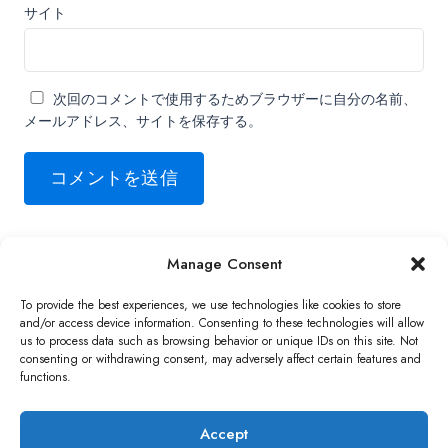
サイト
次回のコメントで使用するためブラウザーに自分の名前、
メールアドレス、サイトを保存する。
Manage Consent
Copyright ©2026 QNAP Systems, Inc. All Rights Reserved.
To provide the best experiences, we use technologies like cookies to store
and/or access device information. Consenting to these technologies will allow
us to process data such as browsing behavior or unique IDs on this site. Not
consenting or withdrawing consent, may adversely affect certain features and
functions.
Accept