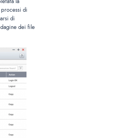
etata la
i processi di
arsi di
ndagine dei file