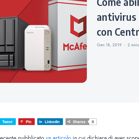
Come abilitare le notifiche
antivirus
con Centr
Gen 18, 2019
2 min
Tweet
Pin
LinkedIn
Shares
0
recente pubblicato
un articolo
in cui dichiara di aver scop