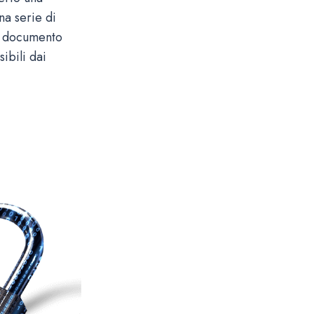
a serie di
le documento
ibili dai