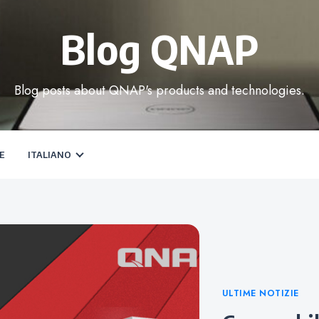
Blog QNAP
Blog posts about QNAP's products and technologies.
E
ITALIANO
Categories
ULTIME NOTIZIE