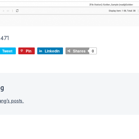
471
Tweet
Pin
LinkedIn
Shares
0
ng
ang's posts.