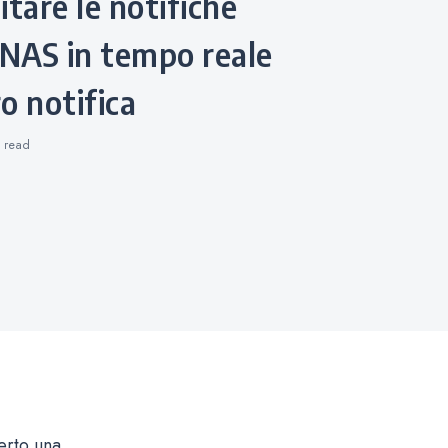
 NAS in tempo reale
o notifica
s
read
erto una