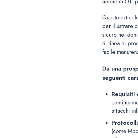
ambienti OT, po
Questo artico
per illustrare
sicuro nei domi
di linea di pro
facile manuten
Da una prosp
seguenti cara
Requisiti 
continuame
attacchi in
Protocolli
(come Modb