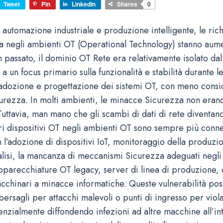
Tweet
Pin
LinkedIn
Shares
0
 automazione industriale e produzione intelligente, le rich
 negli ambienti OT (Operational Technology) stanno aum
n passato, il dominio OT Rete era relativamente isolato da
a un focus primario sulla funzionalità e stabilità durante le
 adozione e progettazione dei sistemi OT, con meno cons
urezza. In molti ambienti, le minacce Sicurezza non er
 Tuttavia, man mano che gli scambi di dati di rete diventa
ari dispositivi OT negli ambienti OT sono sempre più conne
l’adozione di dispositivi IoT, monitoraggio della produzio
nalisi, la mancanza di meccanismi Sicurezza adeguati negl
parecchiature OT legacy, server di linea di produzione,
macchinari a minacce informatiche. Queste vulnerabilità po
 bersagli per attacchi malevoli o punti di ingresso per viol
enzialmente diffondendo infezioni ad altre macchine all’in