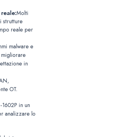
reale:
Molti
 strutture
empo reale per
ammi malware e
 migliorare
ettazione in
LAN,
ente OT.
-1602P in un
r analizzare lo