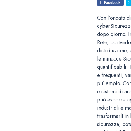
Facebook
Con l’ondata di
cyberSicurezza
dopo giorno. I
Rete, portando 
distribuzione,
le minacce Sic
quantificabili.
e frequenti, v
più ampio. Con 
e sistemi di a
può esporre ap
industriali e 
trasformarli in
sicurezza, pot