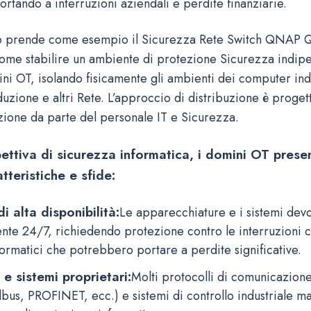
rtando a interruzioni aziendali e perdite finanziarie.
lo prende come esempio il Sicurezza Rete Switch QNAP
 come stabilire un ambiente di protezione Sicurezza indip
ni OT, isolando fisicamente gli ambienti dei computer indus
duzione e altri Rete. L’approccio di distribuzione è proget
zione da parte del personale IT e Sicurezza.
ettiva di sicurezza informatica, i domini OT prese
tteristiche e sfide:
di alta disponibilità:
Le apparecchiature e i sistemi de
nte 24/7, richiedendo protezione contro le interruzioni 
formatici che potrebbero portare a perdite significative.
 e sistemi proprietari:
Molti protocolli di comunicazione
us, PROFINET, ecc.) e sistemi di controllo industriale m