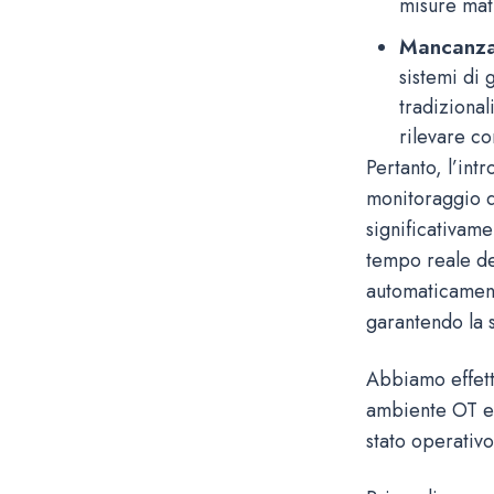
misure mat
Mancanza 
sistemi di 
tradiziona
rilevare c
Pertanto, l’in
monitoraggio d
significativame
tempo reale de
automaticament
garantendo la s
Abbiamo effett
ambiente OT e 
stato operativo