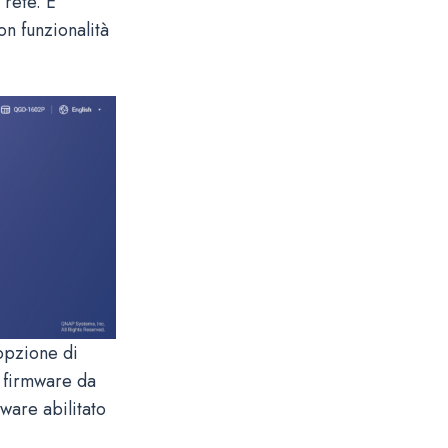
 rete. È
on funzionalità
’opzione di
l firmware da
ware abilitato