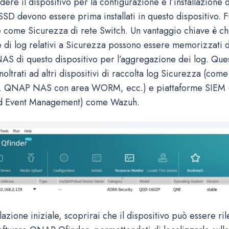
ere il dispositivo per la configurazione e l’installazione 
 SSD devono essere prima installati in questo dispositivo. 
ome Sicurezza di rete Switch. Un vantaggio chiave è che 
le di log relativi a Sicurezza possono essere memorizzati 
NAS di questo dispositivo per l’aggregazione dei log. Que
noltrati ad altri dispositivi di raccolta log Sicurezza (co
ivi, QNAP NAS con area WORM, ecc.) e piattaforme SIEM 
nd Event Management) come Wazuh.
llazione iniziale, scoprirai che il dispositivo può essere ri