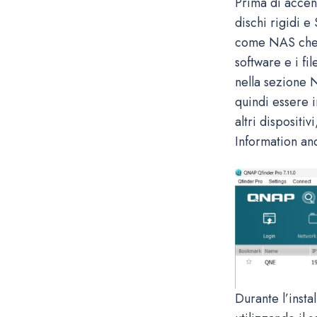
Prima di accend
dischi rigidi e
come NAS che c
software e i fi
nella sezione 
quindi essere i
altri disposit
Information a
Durante l’insta