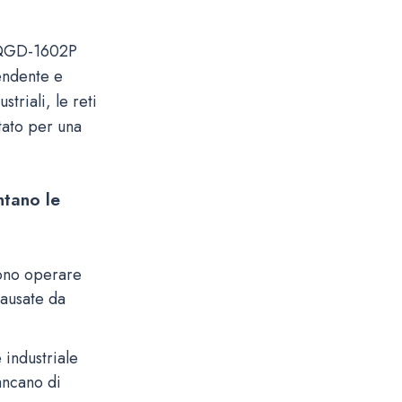
 QGD-1602P
endente e
triali, le reti
tato per una
ntano le
vono operare
causate da
 industriale
ancano di