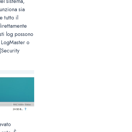
del sistema,
Funziona sia
tutto il
direttamente
sti log possono
me LogMaster o
(Security
levato