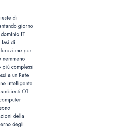
ieste di
entando giorno
l dominio IT
 fasi di
iderazione per
ano nemmeno
no più complessi
ssi a un Rete
ne intelligente
i ambienti OT
 computer
ssono
azioni della
terno degli