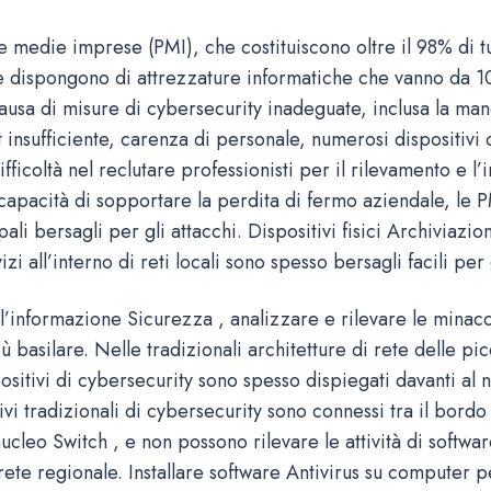
e medie imprese (PMI), che costituiscono oltre il 98% di t
e dispongono di attrezzature informatiche che vanno da 1
causa di misure di cybersecurity inadeguate, inclusa la ma
 insufficiente, carenza di personale, numerosi dispositivi 
ifficoltà nel reclutare professionisti per il rilevamento e l’
ncapacità di sopportare la perdita di fermo aziendale, le 
pali bersagli per gli attacchi. Dispositivi fisici Archivia
zi all’interno di reti locali sono spesso bersagli facili per 
’informazione Sicurezza , analizzare e rilevare le minacc
più basilare. Nelle tradizionali architetture di rete delle p
ositivi di cybersecurity sono spesso dispiegati davanti al 
ivi tradizionali di cybersecurity sono connessi tra il bordo
nucleo Switch , e non possono rilevare le attività di softwa
ete regionale. Installare software Antivirus su computer p