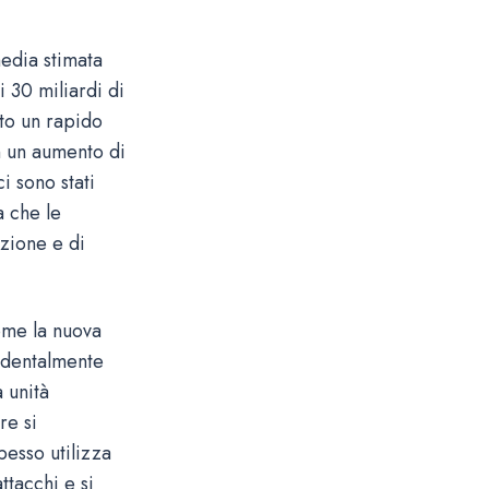
edia stimata
i 30 miliardi di
ato un rapido
n un aumento di
i sono stati
a che le
uzione e di
ome la nuova
identalmente
a unità
re si
esso utilizza
ttacchi e si