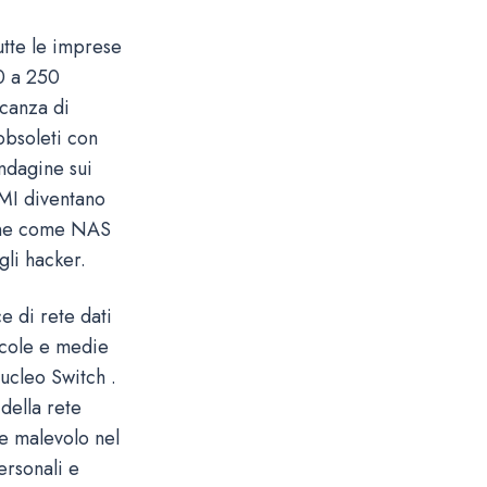
utte le imprese
0 a 250
ncanza di
obsoleti con
indagine sui
PMI diventano
zione come NAS
gli hacker.
e di rete dati
iccole e medie
nucleo Switch .
 della rete
re malevolo nel
ersonali e