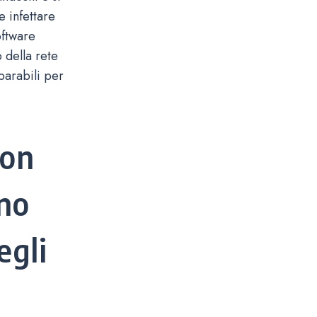
e infettare
oftware
o della rete
parabili per
con
ano
egli