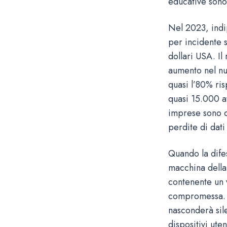
educative sono 
Nel 2023, indi
per incidente s
dollari USA. I
aumento nel nu
quasi l’80% ris
quasi 15.000 at
imprese sono c
perdite di dati 
Quando la dife
macchina della
contenente un v
compromessa. S
nasconderà sil
dispositivi ute