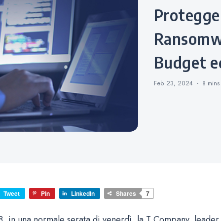
Protegge
Ransomwa
Budget ed
Feb 23, 2024
8 min
Tweet
Pin
LinkedIn
Shares
7
18, in una normale serata di venerdì, la T Company, leader