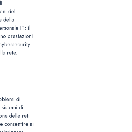
di
oni del
e della
rsonale IT; il
ono prestazioni
 cybersecurity
lla rete.
roblemi di
 sistemi di
one delle reti
e consentire ai