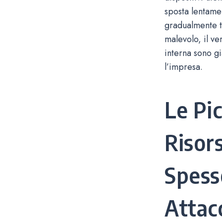
sposta lentamen
gradualmente tu
malevolo, il ver
interna sono g
l’impresa.
Le Pi
Risor
Spesso
Attac