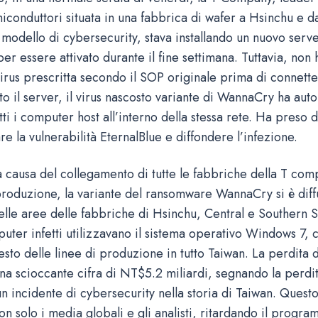
miconduttori situata in una fabbrica di wafer a Hsinchu e 
 modello di cybersecurity, stava installando un nuovo serv
 essere attivato durante il fine settimana. Tuttavia, non 
irus prescritta secondo il SOP originale prima di connetter
to il server, il virus nascosto variante di WannaCry ha au
tti i computer host all’interno della stessa rete. Ha preso d
re la vulnerabilità EternalBlue e diffondere l’infezione.
 causa del collegamento di tutte le fabbriche della T com
 produzione, la variante del ransomware WannaCry si è diff
lle aree delle fabbriche di Hsinchu, Central e Southern S
puter infetti utilizzavano il sistema operativo Windows 7,
sto delle linee di produzione in tutto Taiwan. La perdita d
a scioccante cifra di NT$5.2 miliardi, segnando la perdit
un incidente di cybersecurity nella storia di Taiwan. Quest
 solo i media globali e gli analisti, ritardando il progra