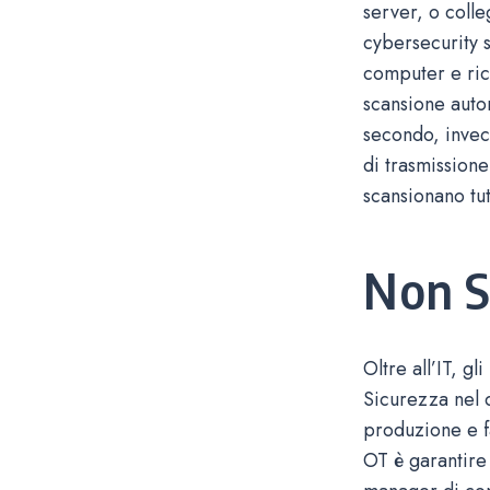
server, o colle
cybersecurity s
computer e ric
scansione autom
secondo, invec
di trasmissione
scansionano tutt
Non S
Oltre all’IT, g
Sicurezza nel 
produzione e fa
OT è garantire 