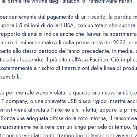
le prime tre vittime degli attacchi di ransomware mirati.
pendentemente dal pagamento di un riscatto, la perdita m
upera i 5 milioni di dollari USA, con un totale che supera 
l rapporto di analisi indica anche che Taiwan ha speriment
mero di minacce malevoli nella prima metà del 2023, co
petto allo stesso periodo dell’anno precedente. In media, c
tacchi al secondo, il più alto nell’Asia-Pacifico. Ciò implic
ostantemente a rischio di interruzioni della linea di prod
sensibili.
sa perimetrale viene violata, o quando una nuova unità (c
 T company, o una chiavetta USB disco rigido inserita acc
irus) viene attivata all’interno e si infetta, appare la prim
enza una adeguata difesa della rete interna, il ransomwa
enziosamente nella rete per un lungo periodo di tempo. Sp
nte non sorvegliati come trampolino di lancio per avviare a