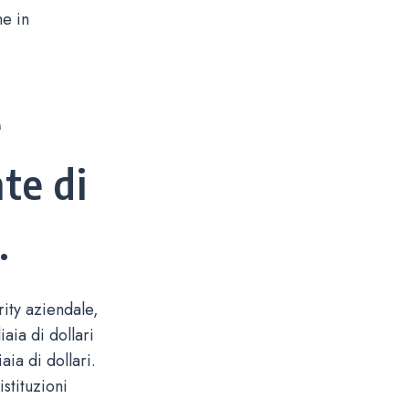
ne in
e
te di
.
ity aziendale,
aia di dollari
aia di dollari.
istituzioni