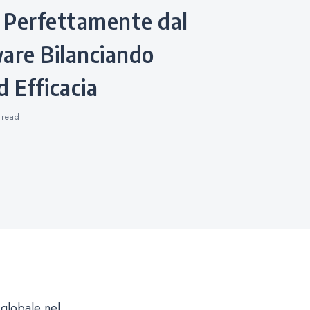
 Perfettamente dal
re Bilanciando
 Efficacia
s
read
 globale nel