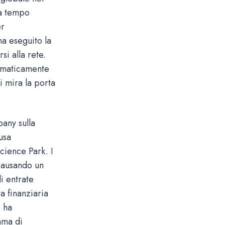
da tempo
er
ha eseguito la
si alla rete.
tomaticamente
i mira la porta
pany sulla
usa
cience Park. I
 causando un
i entrate
a finanziaria
o ha
mma di