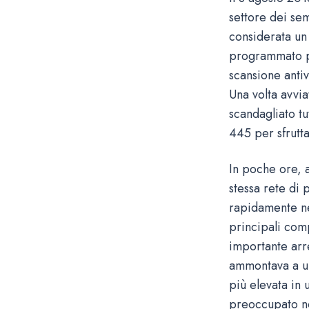
settore dei se
considerata un
programmato per
scansione antiv
Una volta avvia
scandagliato tu
445 per sfrutta
In poche ore, a
stessa rete di
rapidamente ne
principali com
importante arre
ammontava a un
più elevata in 
preoccupato non