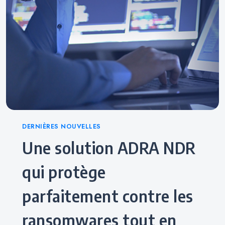
Categories
DERNIÈRES NOUVELLES
Une solution ADRA NDR
qui protège
parfaitement contre les
ransomwares tout en