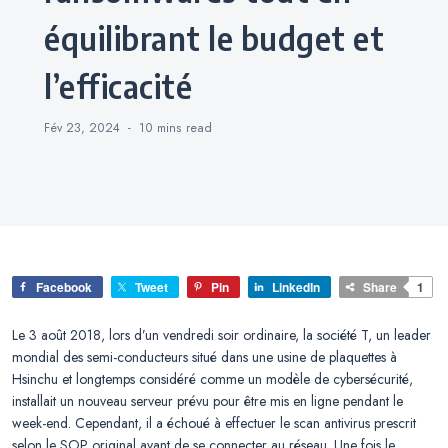
équilibrant le budget et
l’efficacité
Fév 23, 2024
10 mins
read
Facebook
Tweet
Pin
LinkedIn
Share
1
Le 3 août 2018, lors d’un vendredi soir ordinaire, la société T, un leader
mondial des semi-conducteurs situé dans une usine de plaquettes à
Hsinchu et longtemps considéré comme un modèle de cybersécurité,
installait un nouveau serveur prévu pour être mis en ligne pendant le
week-end. Cependant, il a échoué à effectuer le scan antivirus prescrit
selon le SOP original avant de se connecter au réseau. Une fois le