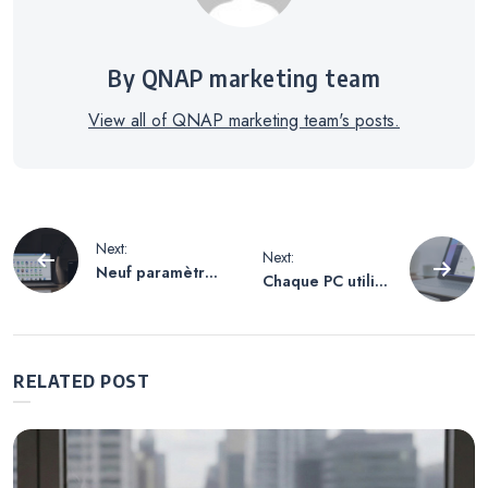
By QNAP marketing team
View all of QNAP marketing team's posts.
Navigation
Next:
Next:
Neuf paramètres
Chaque PC utilise
de
pour votre
SSD ce qui rend
nouveau QNAP
la sauvegarde
NAS
régulière encore
l’article
plus importante
RELATED POST