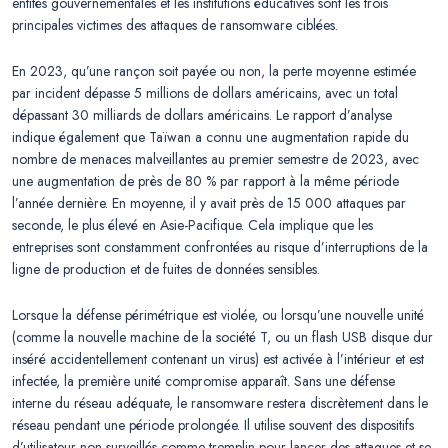
entités gouvernementales et les institutions éducatives sont les trois
principales victimes des attaques de ransomware ciblées.
En 2023, qu’une rançon soit payée ou non, la perte moyenne estimée
par incident dépasse 5 millions de dollars américains, avec un total
dépassant 30 milliards de dollars américains. Le rapport d’analyse
indique également que Taïwan a connu une augmentation rapide du
nombre de menaces malveillantes au premier semestre de 2023, avec
une augmentation de près de 80 % par rapport à la même période
l’année dernière. En moyenne, il y avait près de 15 000 attaques par
seconde, le plus élevé en Asie-Pacifique. Cela implique que les
entreprises sont constamment confrontées au risque d’interruptions de la
ligne de production et de fuites de données sensibles.
Lorsque la défense périmétrique est violée, ou lorsqu’une nouvelle unité
(comme la nouvelle machine de la société T, ou un flash USB disque dur
inséré accidentellement contenant un virus) est activée à l’intérieur et est
infectée, la première unité compromise apparaît. Sans une défense
interne du réseau adéquate, le ransomware restera discrètement dans le
réseau pendant une période prolongée. Il utilise souvent des dispositifs
d’utilisateur non surveillés comme tremplin pour lancer des attaques et se