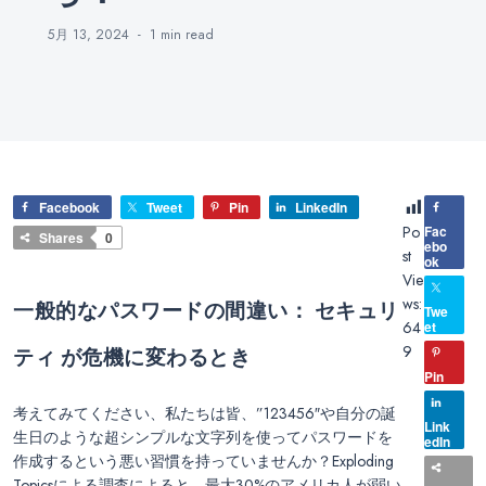
5月 13, 2024
1 min
read
Facebook
Tweet
Pin
LinkedIn
Po
Fac
Shares
0
ebo
st
ok
Vie
ws:
一般的なパスワードの間違い： セキュリ
Twe
64
et
9
ティ が危機に変わるとき
Pin
考えてみてください、私たちは皆、”123456″や自分の誕
Link
生日のような超シンプルな文字列を使ってパスワードを
edIn
作成するという悪い習慣を持っていませんか？Exploding
Topicsによる調査によると、最大30%のアメリカ人が弱い