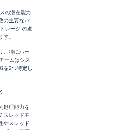
ソースの潜在能力
数の主要なパ
トレージ の進
ます。
り、特にハー
 チームはシス
域を2つ特定し
化
列処理能力を
チスレッドモ
性やスレッド