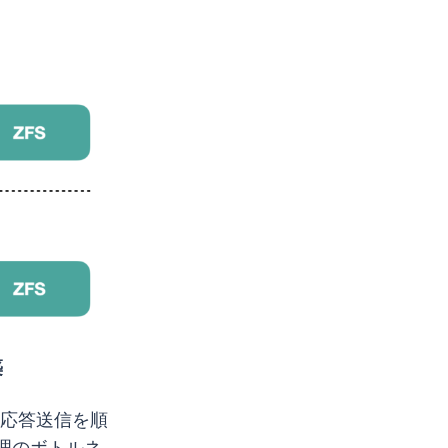
築
、応答送信を順
理のボトルネ