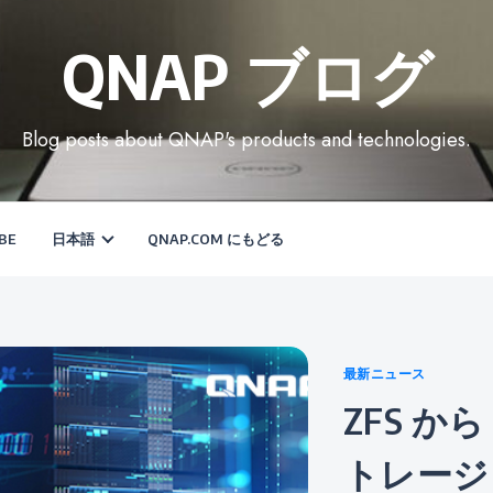
QNAP ブログ
Blog posts about QNAP's products and technologies.
BE
日本語
QNAP.COM にもどる
Categories
最新ニュース
ZFS から iSCSI へ: QNAP は ス
トレージ