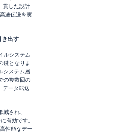
一貫した設計
の高速伝送を実
引き出す
イルシステム
の鍵となりま
イルシステム層
での複数回の
、データ転送
低減され、
特に有効です。
ら高性能なデー