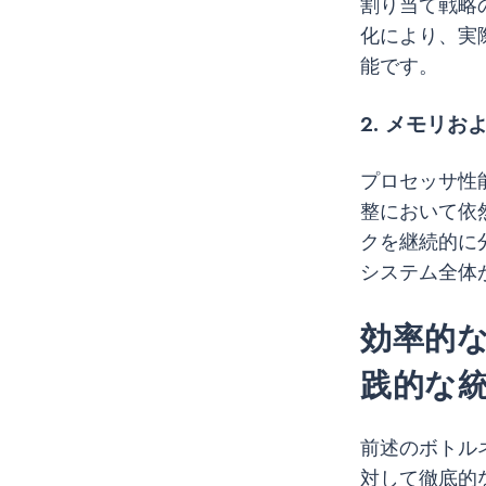
割り当て戦略
化により、実
能です。
2. メモリお
プロセッサ性能
整において依
クを継続的に
システム全体
効率的な 
践的な
前述のボトルネ
対して徹底的な