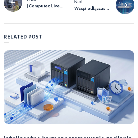
Next:
[Computex Live]
Wciąż odłączasz
wpisu
Twój AI może
ręcznie kable
teraz wykonywać
sieciowe Serwer
zadania — QNAP
NAS?
integruje MCP,
Zautomatyzuj
RELATED POST
aby modele
tworzenie kopii
językowe były
zapasowych
naprawdę
offline dzięki
użyteczne
Airgap+