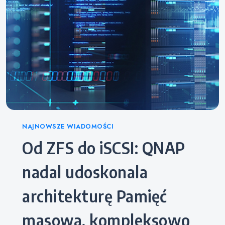
Categories
NAJNOWSZE WIADOMOŚCI
Od ZFS do iSCSI: QNAP
nadal udoskonala
architekturę Pamięć
masowa, kompleksowo