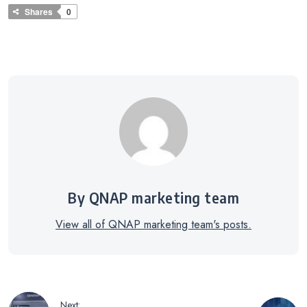
Shares
0
By QNAP marketing team
View all of QNAP marketing team's posts.
Nawigacja
Next: