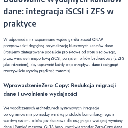
dane: integracja iSCSI i ZFS w
praktyce
W odpowiedzi na wspomniane wąskie gardła zespół QNAP
przeprowadził dogłębną optymalizację kluczowych kanałów dane.
Stosujemy zintegrowane podejście projektowe od stosu sieciowego,
przez warstwę transportową iSCSI, po system plików backendowy (z ZFS
jako rdzeniem), aby usprawnić każdy etap przepływu dane i osiągnąć
rzeczywiście wysoką prędkość transmisji.
Wprowadzenie
Zero-Copy
: Redukcja migracji
dane i uwolnienie wydajności
We współczesnych architekturach systemowych integracja
oprogramowania pomiędzy warstwą protokołu komunikacyjnego a
warstwą systemu plików jest kluczowa dla osiągnięcia wydajnej wymiany
dane i Pamięć masowa. QuTS hero umożliwia transfer Zero-Copy dane