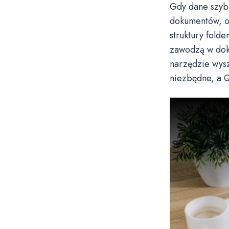
Gdy dane szybk
dokumentów, o
struktury fold
zawodzą w dok
narzędzie wyszu
niezbędne, a Q