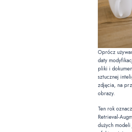
Oprócz używani
daty modyfikac
pliki i dokume
sztucznej intel
zdjęcia, na pr
obrazy.
Ten rok oznacz
Retrieval-Aug
dużych modeli