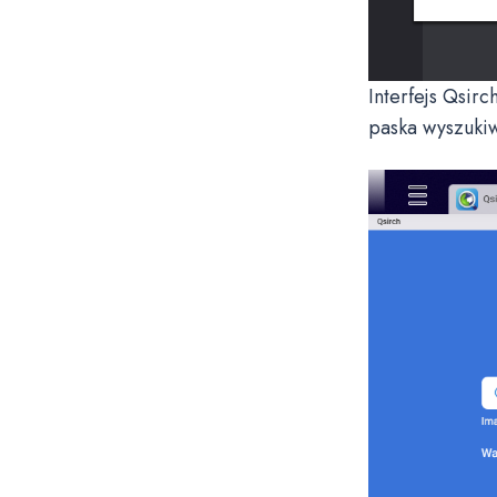
Interfejs Qsirc
paska wyszukiw