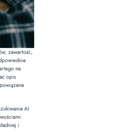
ów, zawartość,
 odpowiednie
artego na
sać opis
e powiązane
szukiwania AI
iwościami
adniej i