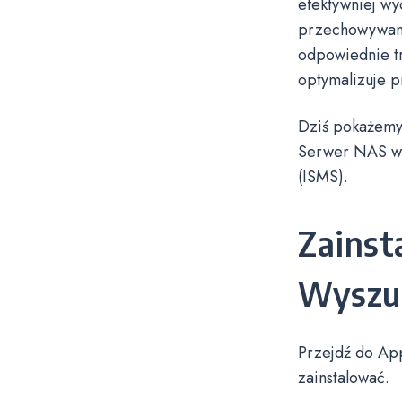
efektywniej w
przechowywanyc
odpowiednie tr
optymalizuje p
Dziś pokażemy,
Serwer NAS w 
(ISMS).
Zainst
Wyszu
Przejdź do App
zainstalować.