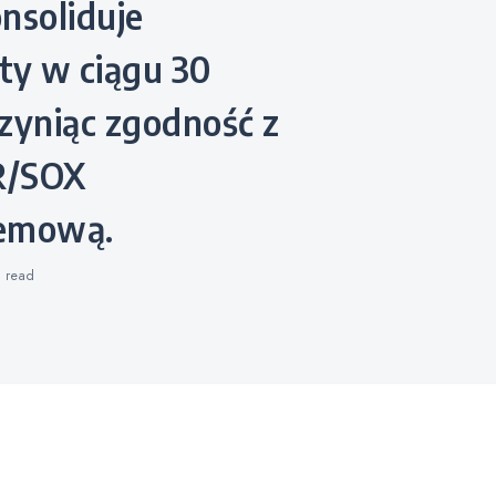
nsoliduje
y w ciągu 30
zyniąc zgodność z
R/SOX
lemową.
s
read