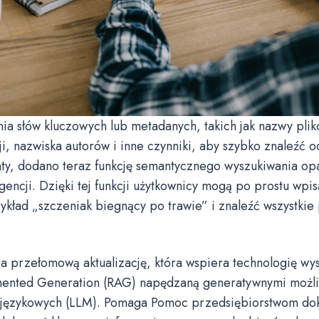
a słów kluczowych lub metadanych, takich jak nazwy plik
ji, nazwiska autorów i inne czynniki, aby szybko znaleźć
nty, dodano teraz funkcję semantycznego wyszukiwania op
igencji. Dzięki tej funkcji użytkownicy mogą po prostu wpi
zykład „szczeniak biegnący po trawie” i znaleźć wszystki
a przełomową aktualizację, która wspiera technologię wy
mented Generation (RAG) napędzaną generatywnymi możl
 językowych (LLM). Pomaga Pomoc przedsiębiorstwom dokł