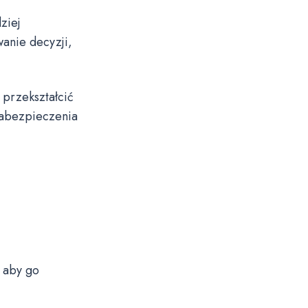
ziej
anie decyzji,
przekształcić
Zabezpieczenia
 aby go