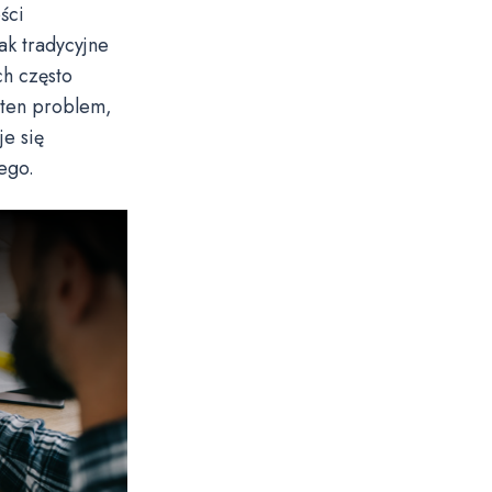
ści
k tradycyjne
ch często
 ten problem,
je się
ego.