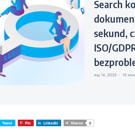
Search ko
dokument
sekund, c
ISO/GDP
bezprob
maj 14, 2025
10 min
Tweet
Pin
LinkedIn
Shares
0