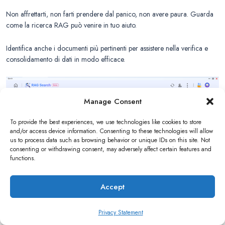
Non affrettarti, non farti prendere dal panico, non avere paura. Guarda
come la ricerca RAG può venire in tuo aiuto.
Identifica anche i documenti più pertinenti per assistere nella verifica e
consolidamento di dati in modo efficace.
Manage Consent
To provide the best experiences, we use technologies like cookies to store
and/or access device information. Consenting to these technologies will allow
us to process data such as browsing behavior or unique IDs on this site. Not
consenting or withdrawing consent, may adversely affect certain features and
functions.
Accept
In pochi secondi, la ricerca RAG Guida ci consente di affrontare il
problema da prospettive come audit interni e azioni correttive, revisione
Privacy Statement
della gestione, formazione e consapevolezza, gestione del rischio di