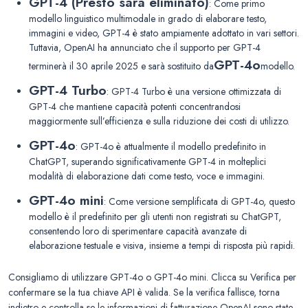
GPT-4 (
Presto sarà eliminato)
: Come primo
modello linguistico multimodale in grado di elaborare testo,
immagini e video, GPT-4 è stato ampiamente adottato in vari settori.
Tuttavia, OpenAI ha annunciato che il supporto per GPT-4
GPT-4o
terminerà il 30 aprile 2025 e sarà sostituito da
modello.
GPT-4 Turbo
: GPT-4 Turbo è una versione ottimizzata di
GPT-4 che mantiene capacità potenti concentrandosi
maggiormente sull’efficienza e sulla riduzione dei costi di utilizzo.
GPT-4o
: GPT-4o è attualmente il modello predefinito in
ChatGPT, superando significativamente GPT-4 in molteplici
modalità di elaborazione dati come testo, voce e immagini.
GPT-4o mini
: Come versione semplificata di GPT-4o, questo
modello è il predefinito per gli utenti non registrati su ChatGPT,
consentendo loro di sperimentare capacità avanzate di
elaborazione testuale e visiva, insieme a tempi di risposta più rapidi.
Consigliamo di utilizzare GPT-4o o GPT-4o mini. Clicca su Verifica per
confermare se la tua chiave API è valida. Se la verifica fallisce, torna
indietro e controlla se le informazioni di fatturazione OpenAI sono state