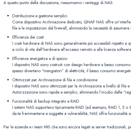
A questo punto della discussione, riassumiamo i vantaggi di NAS:
Distribuzione e gestione semplici
Come dispositivo Archiviazione dedicato, QNAP NAS offre un’interfacci
file e le impostazioni del firewall, eliminando la necessità di assumere 
Efficienza dei costi
I costi hardware di NAS sono generalmente più accessibili rispetto a q
e ciclo di vita dell’hardware all’accesso remoto e alle licenze softwar
Efficienza energetica e di spazio
I dispositivi NAS sono costruiti con design hardware a basso consumo e
spesso diventano “mangiatori” di elettricità, il basso consumo energeti
Ottimizzati per Archiviazione di file e condivisione
I dispositivi NAS sono ottimizzati per la Archiviazione a livello di fil
Autorizzazione sono rapide e semplici, eliminando l’incubo delle “regol
Funzionalità di backup integrato e RAID
I sistemi NAS supportano tipicamente RAID (ad esempio, RAID 1, 5 o 6) p
da-te frammentarie e soggette a vulnerabilità, NAS offre funzionalità
Per le aziende e i team MIS che sono ancora legati ai server tradizionali, p