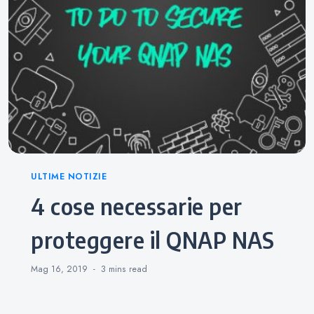
Categories
ULTIME NOTIZIE
4 cose necessarie per
proteggere il QNAP NAS
Mag 16, 2019
3 mins
read