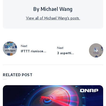
By Michael Wang
View all of Michael Wang's posts.
Navigazione
Next:
Next:
IFTTT riunisce
3 aspetti
articoli
applicazioni,
importanti da
dispositivi e NAS
conoscere sulla
per
nuova
un’automazione
applicazione di
RELATED POST
più intelligente
gestione delle
foto QuMagie