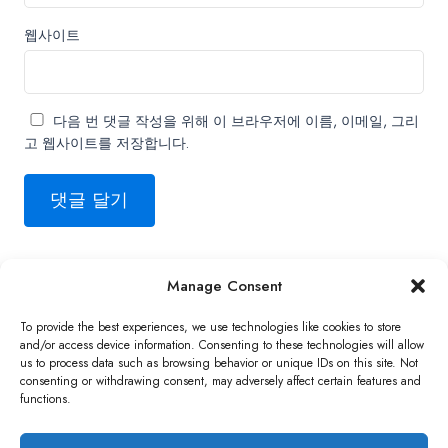
웹사이트
다음 번 댓글 작성을 위해 이 브라우저에 이름, 이메일, 그리
고 웹사이트를 저장합니다.
Manage Consent
Copyright ©2026 QNAP Systems, Inc. All Rights Reserved.
To provide the best experiences, we use technologies like cookies to store
and/or access device information. Consenting to these technologies will allow
us to process data such as browsing behavior or unique IDs on this site. Not
consenting or withdrawing consent, may adversely affect certain features and
functions.