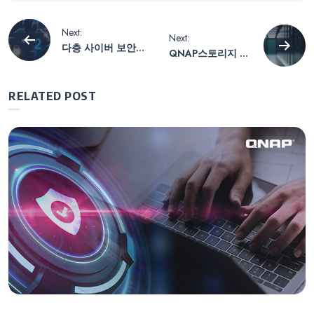
글
Next:
Next:
다층 사이버 보안
QNAP스토리지 확
내
방어 시스템 구축
장제품에 대해 모
두 알아보세요
RELATED POST
비
게
이
션