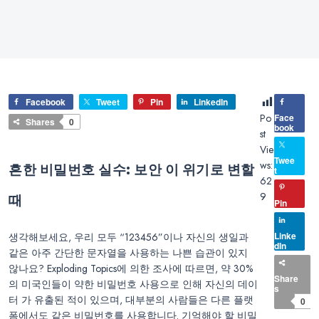
Facebook
Tweet
Pin
LinkedIn
Po
Face
Shares
0
book
st
Vie
Twee
ws:
흔한 비밀번호 실수: 보안 이 위기로 변할
t
62
9
때
Pin
Linke
생각해보세요, 우리 모두 “123456”이나 자신의 생일과
dIn
같은 아주 간단한 문자열을 사용하는 나쁜 습관이 있지
않나요? Exploding Topics에 의한 조사에 따르면, 약 30%
Share
의 미국인들이 약한 비밀번호 사용으로 인해 자신의 데이
s
터 가 유출된 적이 있으며, 대부분의 사람들은 다른 플랫
0
폼에서도 같은 비밀번호를 사용합니다. 기억해야 할 비밀