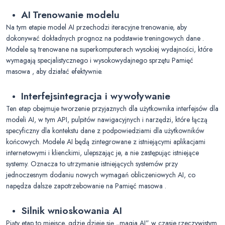
AI
Trenowanie modelu
Na tym etapie model AI przechodzi iteracyjne trenowanie, aby
dokonywać dokładnych prognoz na podstawie treningowych dane .
Modele są trenowane na superkomputerach wysokiej wydajności, które
wymagają specjalistycznego i wysokowydajnego sprzętu Pamięć
masowa , aby działać efektywnie.
Interfejs
integracja i wywoływanie
Ten etap obejmuje tworzenie przyjaznych dla użytkownika interfejsów dla
modeli AI, w tym API, pulpitów nawigacyjnych i narzędzi, które łączą
specyficzny dla kontekstu dane z podpowiedziami dla użytkowników
końcowych. Modele AI będą zintegrowane z istniejącymi aplikacjami
internetowymi i klienckimi, ulepszając je, a nie zastępując istniejące
systemy. Oznacza to utrzymanie istniejących systemów przy
jednoczesnym dodaniu nowych wymagań obliczeniowych AI, co
napędza dalsze zapotrzebowanie na Pamięć masowa .
Silnik wnioskowania AI
Piąty etap to miejsce, gdzie dzieje się „magia AI” w czasie rzeczywistym.