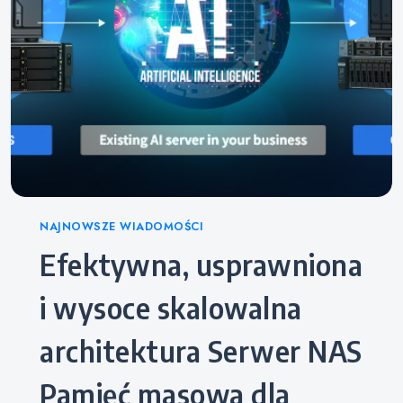
Categories
NAJNOWSZE WIADOMOŚCI
Efektywna, usprawniona
i wysoce skalowalna
architektura Serwer NAS
Pamięć masowa dla