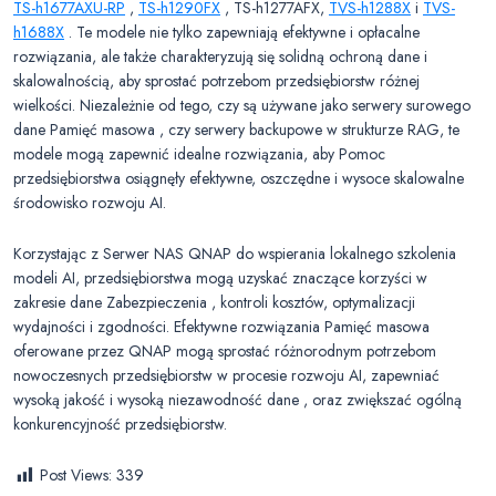
TS-h1677AXU-RP
,
TS-h1290FX
, TS-h1277AFX,
TVS-h1288X
i
TVS-
h1688X
. Te modele nie tylko zapewniają efektywne i opłacalne
rozwiązania, ale także charakteryzują się solidną ochroną dane i
skalowalnością, aby sprostać potrzebom przedsiębiorstw różnej
wielkości. Niezależnie od tego, czy są używane jako serwery surowego
dane Pamięć masowa , czy serwery backupowe w strukturze RAG, te
modele mogą zapewnić idealne rozwiązania, aby Pomoc
przedsiębiorstwa osiągnęły efektywne, oszczędne i wysoce skalowalne
środowisko rozwoju AI.
Korzystając z Serwer NAS QNAP do wspierania lokalnego szkolenia
modeli AI, przedsiębiorstwa mogą uzyskać znaczące korzyści w
zakresie dane Zabezpieczenia , kontroli kosztów, optymalizacji
wydajności i zgodności. Efektywne rozwiązania Pamięć masowa
oferowane przez QNAP mogą sprostać różnorodnym potrzebom
nowoczesnych przedsiębiorstw w procesie rozwoju AI, zapewniać
wysoką jakość i wysoką niezawodność dane , oraz zwiększać ogólną
konkurencyjność przedsiębiorstw.
Post Views:
339