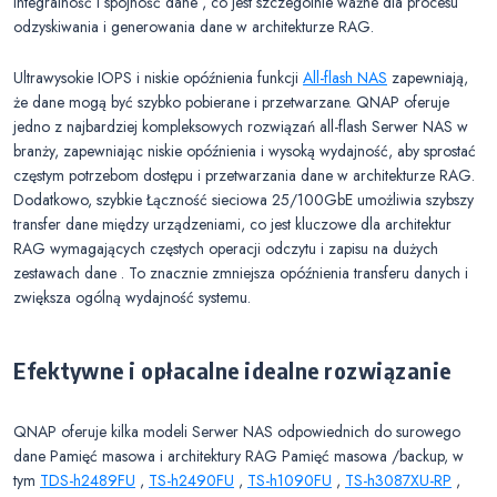
integralność i spójność dane , co jest szczególnie ważne dla procesu
odzyskiwania i generowania dane w architekturze RAG.
Ultrawysokie IOPS i niskie opóźnienia funkcji
All-flash NAS
zapewniają,
że dane mogą być szybko pobierane i przetwarzane. QNAP oferuje
jedno z najbardziej kompleksowych rozwiązań all-flash Serwer NAS w
branży, zapewniając niskie opóźnienia i wysoką wydajność, aby sprostać
częstym potrzebom dostępu i przetwarzania dane w architekturze RAG.
Dodatkowo, szybkie Łączność sieciowa 25/100GbE umożliwia szybszy
transfer dane między urządzeniami, co jest kluczowe dla architektur
RAG wymagających częstych operacji odczytu i zapisu na dużych
zestawach dane . To znacznie zmniejsza opóźnienia transferu danych i
zwiększa ogólną wydajność systemu.
Efektywne i opłacalne idealne rozwiązanie
QNAP oferuje kilka modeli Serwer NAS odpowiednich do surowego
dane Pamięć masowa i architektury RAG Pamięć masowa /backup, w
tym
TDS-h2489FU
,
TS-h2490FU
,
TS-h1090FU
,
TS-h3087XU-RP
,