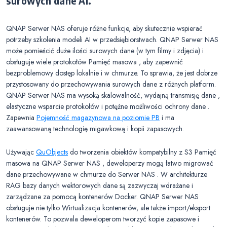
surowych dane AI.
QNAP Serwer NAS oferuje różne funkcje, aby skutecznie wspierać
potrzeby szkolenia modeli AI w przedsiębiorstwach. QNAP Serwer NAS
może pomieścić duże ilości surowych dane (w tym filmy i zdjęcia) i
obsługuje wiele protokołów Pamięć masowa , aby zapewnić
bezproblemowy dostęp lokalnie i w chmurze. To sprawia, że jest dobrze
przystosowany do przechowywania surowych dane z różnych platform.
QNAP Serwer NAS ma wysoką skalowalność, wydajną transmisję dane ,
elastyczne wsparcie protokołów i potężne możliwości ochrony dane .
Zapewnia
Pojemność magazynowa na poziomie PB
i ma
zaawansowaną technologię migawkową i kopii zapasowych.
Używając
QuObjects
do tworzenia obiektów kompatybilny z S3 Pamięć
masowa na QNAP Serwer NAS , deweloperzy mogą łatwo migrować
dane przechowywane w chmurze do Serwer NAS . W architekturze
RAG bazy danych wektorowych dane są zazwyczaj wdrażane i
zarządzane za pomocą kontenerów Docker. QNAP Serwer NAS
obsługuje nie tylko Wirtualizacja kontenerów, ale także import/eksport
kontenerów. To pozwala deweloperom tworzyć kopie zapasowe i