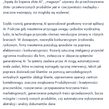
„łopatę do kopania złota AI”, „magazyn” używany do przechowywania
złota i przetworzonych produktów jest w rzeczywistości niezbędny i
znacznie ważniejszy, niż mogłoby się wydawać.
Szybki rozwój generatywnej AI spowodował gwałtowny wzrost aplikacji
AI. Podczas gdy nieustannie przyciąga uwagę i pobudza wyobraźnię
ludzi, ta technologia przyniosła również rewolucyjne zmiany w różnych
branżach. W dzisiejszym, niezwykle konkurencyjnym środowisku
rynkowym, firmy nieustannie poszukują sposobów na poprawę
efektywności i konkurencyjności. Rozwój sztucznej inteligencji przyniósł
ogromne możliwości dla firm, zwłaszcza w obszarze systemów
generatywnej AI. Te systemy zasilane przez AI mogą automatyzować
wiele zadań, które wcześniej wymagały ręcznej interwencji, takich jak
poprawa doświadczeń klientów za pomocą samoobsługowych
wirtualnych agentów obsługi klienta, usprawnienie operacji centrum
kontaktowego, znaczne zwiększenie Produktywność i kreatywności
pracowników, rozszerzenie i przyspieszenie tworzenia treści
marketingowych, generowanie potężnych treści sprzedażowych, burza
mózgów i rozwój nowych produktów, czy automatyczne wykonywanie
ekstrakcji i analizy dokumentów dane .