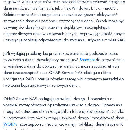
migrować wiele kontenerów oraz bezproblemowo uzyskiwać dostęp do
dane na różnych platformach, takich jak Windows , Linux i macOS .
Solidne możliwości udostępniania znacznie zwiększają efektywność
zarządzania dane dla personelu czyszczącego dane . Qsirch może być
używany do identyfikacji i usuwania duplikatów, niekompletnych i
nieprawidłowych dane w zestawach danych, poprawiając jakość danych
i czyniąc je bardziej odpowiednimi do szkolenia i używania modeli RAG.
Jeśli wystąpią problemy lub przypadkowe usunięcia podczas procesu
czyszczenia dane , deweloperzy mogą użyć
Snapshot
do przywrócenia
oryginalnego dane do poprzedniej wersji, co może zapobiec utracie
dane i zaoszczędzić czas. QNAP Serwer NAS obsługuje różne
konfiguracje RAID i oferuje również szereg wbudowanych narzędzi do
tworzenia kopii zapasowych surowych dane .
QNAP Serwer NAS obsługuje ustawienia dostępu Uprawnienia o
wysokiej szczegółowości. Specyficzne ustawienia dostępu Uprawnienia
mogą być ustawione dla każdego pliku i folderu, aby zapewnić, że tylko
autoryzowani użytkownicy mogą uzyskiwać dostęp i modyfikować dane .
WORM
może zapobiec nieautoryzowanej modyfikacji dane i zapewnić