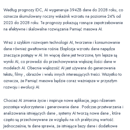
Według prognozy IDC, AI wygeneruje 394ZB dane do 2028 roku, co
oznacza skumulowany roczny wskaźnik wzrostu na poziomie 24% od
2023 do 2028 roku. Te prognozy pokazują rosnące zapotrzebowanie
na efektywne i skalowalne rozwiązania Pamięć masowa AI.
Wraz z szybkim rozwojem technologii AI, tworzenie i konsumowanie
dane również gwałtownie rośnie. Eksplozja wzrostu dane napędza
znaczące postępy w AI. Im więcej dane jest tworzone, tym lepsze są
wyniki AI, co prowadzi do przechowywania większej ilości dane w
modelach AI. Obecnie większość AI jest używana do generowania
tekstu, filmy , obrazów i wielu innych interesujących treści. Wszystko to
oznacza, że Pamięć masowa będzie coraz ważniejsze w przyszłym
rozwoju i ewolucji AI.
Chociaż AI zmienia życie i inspiruje nowe aplikacje, jego rdzeniem
pozostaje wykorzystanie i generowanie dane . Podczas przetwarzania i
analizowania istniejących dane , systemy AI tworzą nowe dane , które
często są przechowywane ze względu na ich praktyczną wartość.
Jednocześnie, ta dane sprawia, że istniejące bazy dane i dodatkowe