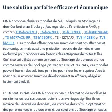
Une solution parfaite efficace et économique
QNAP propose plusieurs modèles de NAS adaptés au Stockage de
données brut et au Stockage /sauvegarde de l’architecture RAG, y
compris
TDS-h2489FU
,
TS-h2490FU
,
TS-h1090FU
,
TS-h3087XU-RP
,
TS-h1677AXU-RP
,
TS-h1290FX
, TS-h1277AFX,
TVS-h1288X
et
TVS-
h1688X
. Ces modèles offrent non seulement des solutions efficaces et
économiques, mais aussi une protection robuste de données et une
évolutivité pour répondre aux besoins des entreprises de toutes tailles.
Qu’ils soient utilisés comme serveurs de Stockage de données brut ou
comme serveurs de Stockage /sauvegarde structurés RAG, ces modèles
peuvent fournir des solutions parfaites pour aider les entreprises Aide à
atteindre un environnement de développement IA efficace, allégé et
hautement évolutif.
En utilisant les NAS de QNAP pour soutenir la formation de modèles IA
sur site, les entreprises peuvent obtenir des avantages significatifs en
matière de Sécurité de données , de contrôle des coûts, d’optimisation
des performances et de conformité. Les solutions de Stockage efficaces