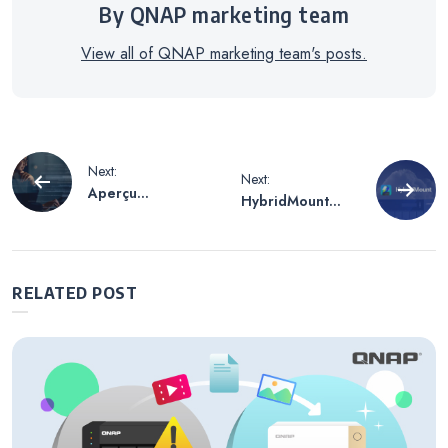
By QNAP marketing team
View all of QNAP marketing team's posts.
Navigation
Next:
Next:
Aperçu
HybridMount
de
approfondi de
rend l’espace
l’avis Sécurité
cloud aussi
flexible que le
l’article
dossier données
RELATED POST
de l’appareil NAS
, permettant un
déploiement
flexible et une
expansion libre.