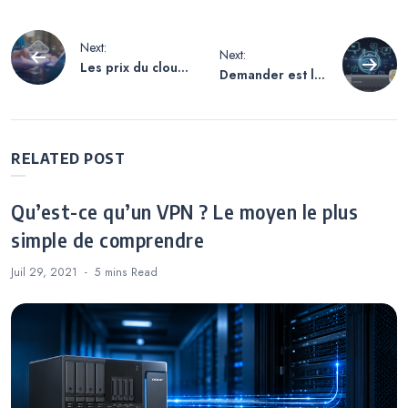
Navigation
Next:
Next:
Les prix du cloud
Demander est la
de
Stockage ne
façon la plus
cessent
rapide !
d’augmenter
Contrôler le
l’article
d’année en
QNAP NAS avec
RELATED POST
année ! Créez
l’IA via MCP
votre propre
cloud hybride
Qu’est-ce qu’un VPN ? Le moyen le plus
pour réaliser des
simple de comprendre
économies
Juil 29, 2021
5 mins
Read