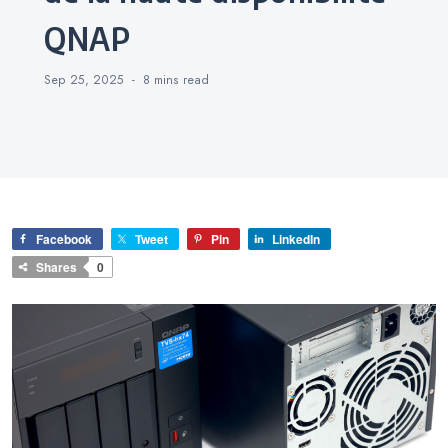
QNAP
Sep 25, 2025
8 mins
read
Facebook
Tweet
Pin
LinkedIn
Shares
0