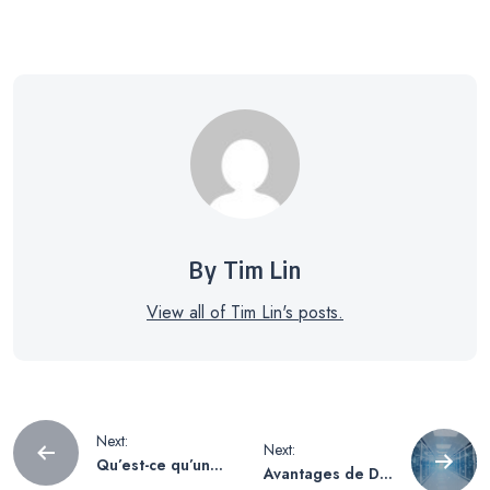
By Tim Lin
View all of Tim Lin's posts.
Navigation
Next:
Next:
Qu’est-ce qu’un
Avantages de DA
VPN ? Le moyen