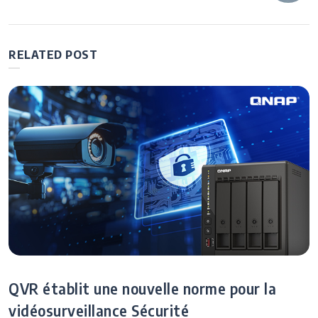
de
Drive Analyzer :
le plus simple de
Détecter les
comprendre
défaillances tout
l’article
au long de la
RELATED POST
durée de vie de
disque dur
QVR établit une nouvelle norme pour la
vidéosurveillance Sécurité