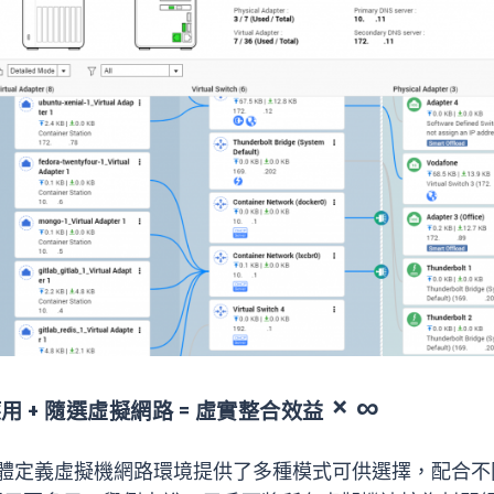
× ∞
應用
+
隨選虛擬網路
=
虛實整合效益
的軟體定義虛擬機網路環境提供了多種模式可供選擇，配合