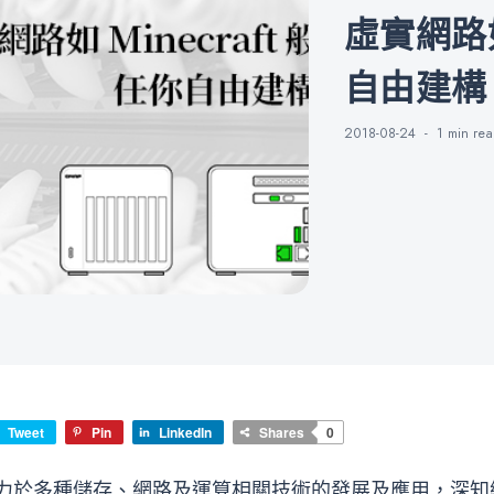
虛實網路如 Minecraft 般任你
自由建構 –
2018-08-24
1 min
re
Tweet
Pin
LinkedIn
Shares
0
期致力於多種儲存、網路及運算相關技術的發展及應用，深