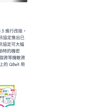
.3.5 進行改版，
 通訊協定推出已
通訊協定可大幅
流動時的機密
理個資等機敏資
的 QBelt 用