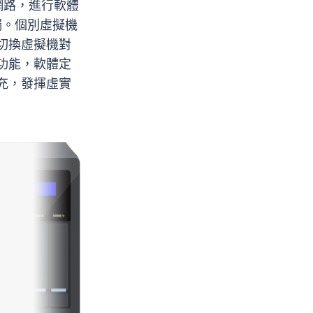
網路，進行軟體
不漏。個別虛擬機
切換虛擬機對
功能，軟體定
充，發揮虛實