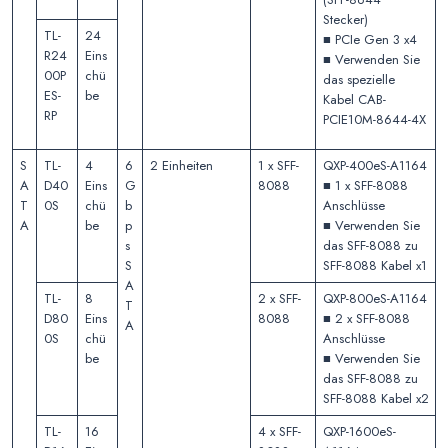
Stecker)
TL-
24
■ PCIe Gen 3 x4
R24
Eins
■ Verwenden Sie
00P
chü
das spezielle
ES-
be
Kabel CAB-
RP
PCIE10M-8644-4X
S
TL-
4
6
2 Einheiten
1 x SFF-
QXP-400eS-A1164
A
D40
Eins
G
8088
■ 1 x SFF-8088
T
0S
chü
b
Anschlüsse
A
be
p
■ Verwenden Sie
s
das SFF-8088 zu
S
SFF-8088 Kabel x1
A
TL-
8
2 x SFF-
QXP-800eS-A1164
T
D80
Eins
8088
■ 2 x SFF-8088
A
0S
chü
Anschlüsse
be
■ Verwenden Sie
das SFF-8088 zu
SFF-8088 Kabel x2
TL-
16
4 x SFF-
QXP-1600eS-