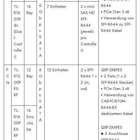
6
8644
TL-
16
7 Einheiten
3 x mini
G
▪️ PCIe Gen 3 x8
R16
Bay
SAS HD
b
▪️ Verwendung von
20S
SFF-
p
SFF-8644 zu SFF-
dc
8644
s
8644 Kabel
(Dua
(jeweils
S
l-
pro
A
Cont
Controlle
T
rolle
r)
A
r)
P
TL-
12
6
12 Einheiten
2 x SFF-
QXP-3X8PES
C
R12
Bay
G
8644 1 x
▪️ 2 Ports (1 x 2
Ie
00P
b
2 (in,
SFF-8644 Stecker)
ES-
p
out)
▪️ PCIe Gen 3 x8
RP
s
▪️ Verwendung von
S
CAB-PCIE10M-
A
8644-8X
TL-
16
T
dediziertem Kabel
R16
Eins
A
00P
chü
QXP-3X4PES
ES-
be
■ 2 Anschlüsse
RP
(SFF-8644