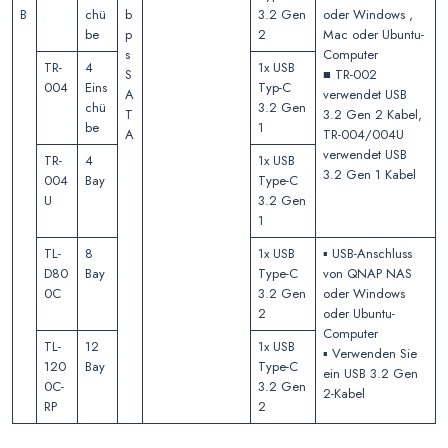
B
chü
b
3.2 Gen
oder Windows ,
be
p
2
Mac oder Ubuntu-
s
Computer
TR-
4
1x USB
S
■ TR-002
004
Eins
Typ-C
A
verwendet USB
chü
3.2 Gen
T
3.2 Gen 2 Kabel,
be
1
A
TR-004/004U
verwendet USB
TR-
4
1x USB
3.2 Gen 1 Kabel
004
Bay
Type-C
U
3.2 Gen
1
TL-
8
1x USB
▪️ USB-Anschluss
D80
Bay
Type-C
von QNAP NAS
0C
3.2 Gen
oder Windows
2
oder Ubuntu-
Computer
TL-
12
1x USB
▪️ Verwenden Sie
120
Bay
Type-C
ein USB 3.2 Gen
0C-
3.2 Gen
2-Kabel
RP
2