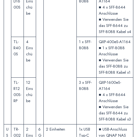
D16
Eins
8088
A1164
00S
chü
■ 4 x SFF-8644
be
Anschlüsse
■ Verwenden Sie
das SFF-8644 zu
SFF-8088 Kabel x4
TL-
4
1 x SFF-
QXP-400eS-A1164
R40
Eins
8088
■ 1 x SFF-8088
0S
chü
Anschlüsse
be
■ Verwenden Sie
das SFF-8088 zu
SFF-8088 Kabel x1
TL-
12
3 x SFF-
QXP-1600eS-
R12
Eins
8088
A1164
00S-
chü
■ 4 x SFF-8644
RP
be
Anschlüsse
■ Verwenden Sie
das SFF-8644 zu
SFF-8088 Kabel x3
U
TR-
2
6
2 Einheiten
1x USB
■ USB-Anschluss
S
002
Eins
G
Typ-C
von QNAP NAS