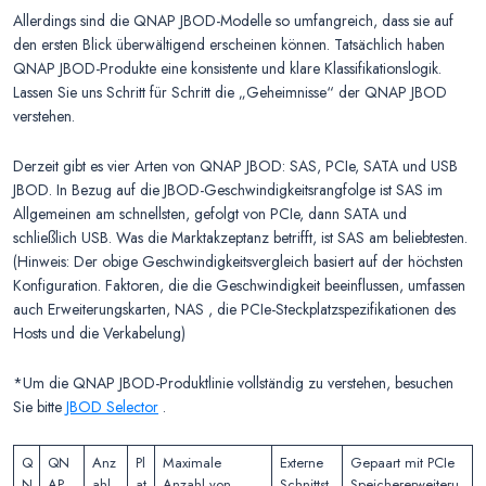
Allerdings sind die QNAP JBOD-Modelle so umfangreich, dass sie auf
den ersten Blick überwältigend erscheinen können. Tatsächlich haben
QNAP JBOD-Produkte eine konsistente und klare Klassifikationslogik.
Lassen Sie uns Schritt für Schritt die „Geheimnisse“ der QNAP JBOD
verstehen.
Derzeit gibt es vier Arten von QNAP JBOD: SAS, PCIe, SATA und USB
JBOD. In Bezug auf die JBOD-Geschwindigkeitsrangfolge ist SAS im
Allgemeinen am schnellsten, gefolgt von PCIe, dann SATA und
schließlich USB. Was die Marktakzeptanz betrifft, ist SAS am beliebtesten.
(Hinweis: Der obige Geschwindigkeitsvergleich basiert auf der höchsten
Konfiguration. Faktoren, die die Geschwindigkeit beeinflussen, umfassen
auch Erweiterungskarten, NAS , die PCIe-Steckplatzspezifikationen des
Hosts und die Verkabelung)
*Um die QNAP JBOD-Produktlinie vollständig zu verstehen, besuchen
Sie bitte
JBOD Selector
.
Q
QN
Anz
Pl
Maximale
Externe
Gepaart mit PCIe
N
AP
ahl
at
Anzahl von
Schnittst
Speichererweiteru