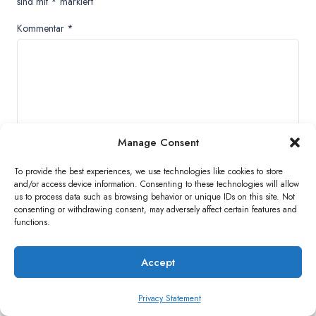
sind mit
*
markiert
Kommentar
*
Manage Consent
To provide the best experiences, we use technologies like cookies to store
and/or access device information. Consenting to these technologies will allow
Name
*
us to process data such as browsing behavior or unique IDs on this site. Not
consenting or withdrawing consent, may adversely affect certain features and
functions.
E-Mail
*
Accept
Privacy Statement