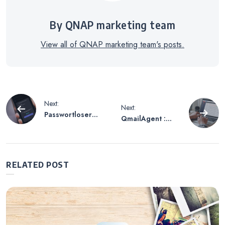
By QNAP marketing team
View all of QNAP marketing team's posts.
Beitrags-
Next:
Next:
Passwortloser
QmailAgent :
Navigation
Login zu NAS ist
Verwenden Sie
sicherer?
NAS , um E-Mails
Erfahren Sie
in mehreren
mehr!
Postfächern
RELATED POST
gleichzeitig zu
verwalten