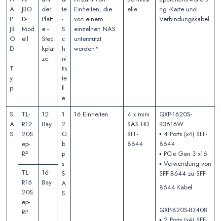
A
JBO
der
te
Einheiten, die
elle
ng -Karte und
P
D-
Platt
-
von einem
Verbindungskabel
JB
Mod
e -
S
einzelnen NAS
O
ell
Stec
c
unterstützt
D
kplät
h
werden*
-
ze
ni
T
tts
y
te
p
ll
e
S
TL-
12
1
16 Einheiten
4 x mini
QXP-1620S-
A
R12
Bay
2
SAS HD
B3616W
S
20S
G
SFF-
▪️ 4 Ports (x4) SFF-
ep-
b
8644
8644
RP
p
▪️ PCIe Gen 3 x16
s
▪️ Verwendung von
TL-
16
S
SFF-8644 zu SFF-
R16
Bay
A
8644 Kabel
20S
S
ep-
QXP-820S-B3408
RP
▪️ 2 Ports (x4) SFF-