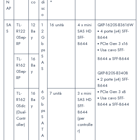
N
co
di
*
AP
sc
o
SA
TL-
12
1
16 unità
4 x mini
QXP-1620S-B3616W
S
R122
Ba
2
SAS HD
▪️ 4 porte (x4) SFF-
0Sep-
y
G
SFF-
8644
RP
b
8644
▪️ PCIe Gen 3 x16
ps
▪️ Usa cavo SFF-
S
8644 a SFF-8644
TL-
16
A
R162
Ba
S
0Sep-
y
QXP-820S-B3408
RP
▪️ 2 porte (x4) SFF-
8644
6
▪️ PCIe Gen 3 x8
TL-
16
7 unità
3 x mini
G
▪️ Usa cavo SFF-
R162
Ba
SAS HD
b
8644 a SFF-8644
0Sdc
y
SFF-
ps
(Dual-
8644
S
Contr
(per
A
oller)
controlle
T
r)
A