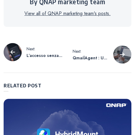
By QNAP marketing team
View all of QNAP marketing team's posts.
Navigazione
Next:
Next:
L’accesso senza
QmailAgent : Usa
articoli
password a NAS
NAS per gestire
è più sicuro?
le email in più
Scopri di più!
caselle di posta
contemporaneam
RELATED POST
ente