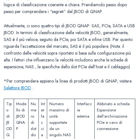
logica di classificazione coerente e chiara. Prendiamolo passo dopo
passo per comprendere i “segreti” del JBOD di QNAP.
Attualmente, ci sono quattro tipi di JBOD QNAP: SAS, PCIe, SATA e USB
JBOD. In termini di classificazione della velocità JBOD, generalmente,
SAS è il più veloce, seguito da PCIe, poi SATA e infine USB. Per quanto
riguarda l’accettazione del mercato, SAS è il più popolare. (Nota: il
confronto delle velocità sopra riportato si basa sulla configurazione più
alta. I fattori che influenzano la velocità includono anche le schede di
espansione, NAS , le specifiche dello slot PCIe dell’host e il cablaggio)
*Per comprendere appieno la linea di prodotti JBOD di QNAP, visitare
Selettore JBOD
.
Tip
Mode
Nu
Int
Numero
Interfacc
Abbinato a scheda
o
llo di
me
er
massimo di
ia
Espansione
di
JBOD
ro
fa
unità
esterna
dell’archiviazione
JB
QNA
di
c
supportate
PCIe e cavo di
OD
P
slot
ci
da un
connessione
Q
dis
a
singolo NAS