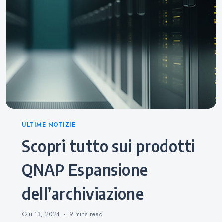
Categories
ULTIME NOTIZIE
Scopri tutto sui prodotti
QNAP Espansione
dell’archiviazione
Giu 13, 2024
9 mins
read