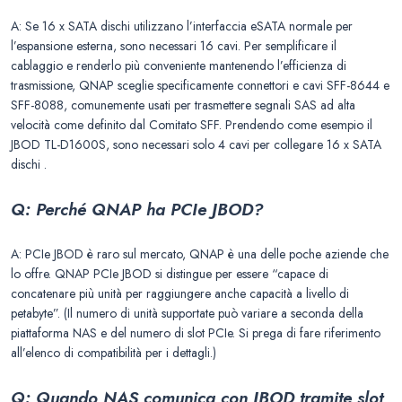
A: Se 16 x SATA dischi utilizzano l’interfaccia eSATA normale per
l’espansione esterna, sono necessari 16 cavi. Per semplificare il
cablaggio e renderlo più conveniente mantenendo l’efficienza di
trasmissione, QNAP sceglie specificamente connettori e cavi SFF-8644 e
SFF-8088, comunemente usati per trasmettere segnali SAS ad alta
velocità come definito dal Comitato SFF. Prendendo come esempio il
JBOD TL-D1600S, sono necessari solo 4 cavi per collegare 16 x SATA
dischi .
Q: Perché QNAP ha PCIe JBOD?
A: PCIe JBOD è raro sul mercato, QNAP è una delle poche aziende che
lo offre. QNAP PCIe JBOD si distingue per essere “capace di
concatenare più unità per raggiungere anche capacità a livello di
petabyte”. (Il numero di unità supportate può variare a seconda della
piattaforma NAS e del numero di slot PCIe. Si prega di fare riferimento
all’elenco di compatibilità per i dettagli.)
Q: Quando NAS comunica con JBOD tramite slot