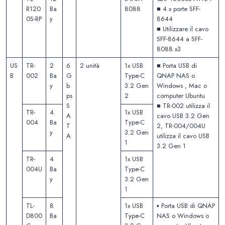
R120
Ba
8088
■ 4 x porte SFF-
0S-RP
y
8644
■ Utilizzare il cavo
SFF-8644 a SFF-
8088 x3
US
TR-
2
6
2 unità
1x USB
■ Porta USB di
B
002
Ba
G
Type-C
QNAP NAS o
y
b
3.2 Gen
Windows , Mac o
ps
2
computer Ubuntu
S
■ TR-002 utilizza il
TR-
4
1x USB
A
cavo USB 3.2 Gen
004
Ba
Type-C
T
2, TR-004/004U
y
3.2 Gen
A
utilizza il cavo USB
1
3.2 Gen 1
TR-
4
1x USB
004U
Ba
Type-C
y
3.2 Gen
1
TL-
8
1x USB
▪️ Porta USB di QNAP
D800
Ba
Type-C
NAS o Windows o