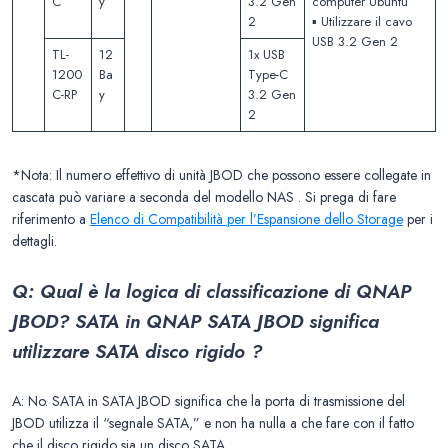
C
y
3.2 Gen
computer Ubuntu
2
▪️ Utilizzare il cavo
USB 3.2 Gen 2
TL-
12
1x USB
1200
Ba
Type-C
C-RP
y
3.2 Gen
2
*Nota: Il numero effettivo di unità JBOD che possono essere collegate in
cascata può variare a seconda del modello NAS . Si prega di fare
riferimento a
Elenco di Compatibilità per l’Espansione dello Storage
per i
dettagli.
Q: Qual è la logica di classificazione di QNAP
JBOD? SATA in QNAP SATA JBOD significa
utilizzare SATA disco rigido ?
A: No. SATA in SATA JBOD significa che la porta di trasmissione del
JBOD utilizza il “segnale SATA,” e non ha nulla a che fare con il fatto
che il disco rigido sia un disco SATA.