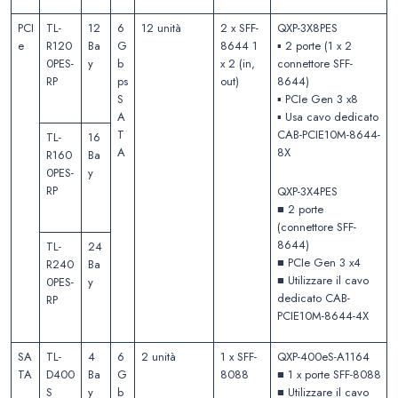
PCI
TL-
12
6
12 unità
2 x SFF-
QXP-3X8PES
e
R120
Ba
G
8644 1
▪️ 2 porte (1 x 2
0PES-
y
b
x 2 (in,
connettore SFF-
RP
ps
out)
8644)
S
▪️ PCIe Gen 3 x8
A
▪️ Usa cavo dedicato
T
CAB-PCIE10M-8644-
TL-
16
A
8X
R160
Ba
0PES-
y
RP
QXP-3X4PES
■ 2 porte
(connettore SFF-
8644)
TL-
24
■ PCIe Gen 3 x4
R240
Ba
■ Utilizzare il cavo
0PES-
y
dedicato CAB-
RP
PCIE10M-8644-4X
SA
TL-
4
6
2 unità
1 x SFF-
QXP-400eS-A1164
TA
D400
Ba
G
8088
■ 1 x porte SFF-8088
S
y
b
■ Utilizzare il cavo