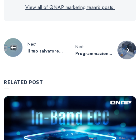
View all of QNAP marketing team's posts.
Navigazione
Next:
Next:
Il tuo salvatore
Programmazione
articoli
NAS dopo il
intelligente
lavoro: lascia che
dell’alimentazion
MCP sia il tuo co-
e per sistemi
pilota AI—
NAS remoti
RELATED POST
gestisci le
operazioni
tramite
conversazione!