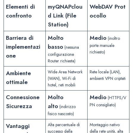
Elementi di
myQNAPclou
WebDAV
Prot
confronto
d Link (File
ocollo
Station)
Barriera di
Molto
Medio
(inoltro
implementazi
basso
porte manuale
(nessuna
richiesto)
one
configurazione
Router richiesta)
Ambiente
Wide Area Network
Rete locale (LAN),
(WAN), Wi-Fi di
ambienti VPN criptati
ottimale
hotel, reti mobili
Connessione
Molto
Medio
(HTTPS/V
Sicurezza
alto
PN consigliato)
(indirizzo
fisico nascosto)
Vantaggi
Alta percentuale di
Montaggio nativo
successo della
della rete unità, alta