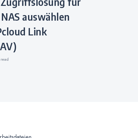
 Zugriffslösung für
 NAS auswählen
loud Link
DAV)
s
read
rbeitsdateien