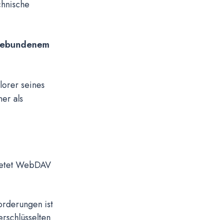
chnische
ngebundenem
lorer seines
er als
bietet WebDAV
orderungen ist
rschlüsselten