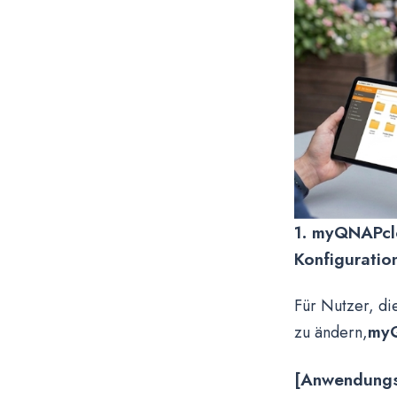
1. myQNAPclou
Konfiguratio
Für Nutzer, di
myQ
zu ändern,
[Anwendungsf