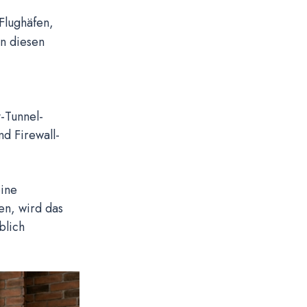
 Flughäfen,
In diesen
-Tunnel-
d Firewall-
eine
en, wird das
blich