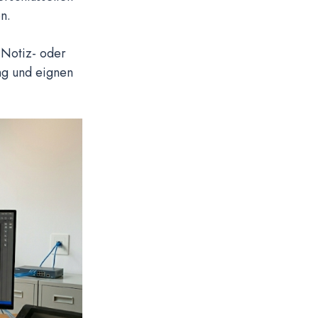
en.
e Notiz- oder
ng und eignen