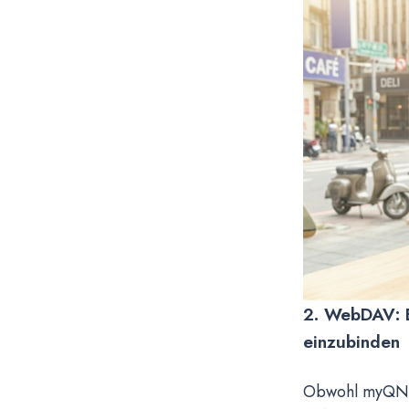
2. WebDAV: E
einzubinden
Obwohl myQNAP