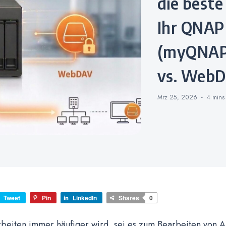
die beste
Ihr QNAP
(myQNAPc
vs. Web
Mrz 25, 2026
4 min
Tweet
Pin
LinkedIn
Shares
0
beiten immer häufiger wird, sei es zum Bearbeiten von A