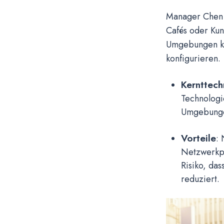
Manager Chen i
Cafés oder Kun
Umgebungen kan
konfigurieren.
Kernttech
Technologi
Umgebunge
Vorteile
:
Netzwerkpo
Risiko, da
reduziert.