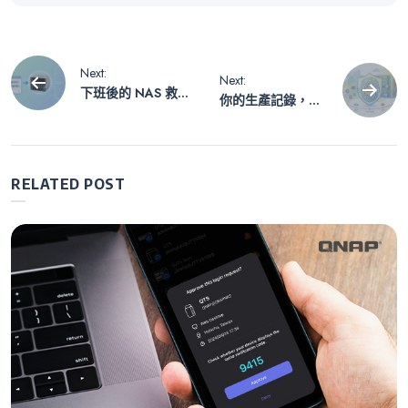
文
Next:
Next:
下班後的 NAS 救
你的生產記錄，真
章
星：讓 MCP 當你
的可以作為法庭上
的 AI 副駕駛，對
的證據嗎？WORM
話搞定維運！
技術在製造合規的
導
關鍵角色
RELATED POST
覽