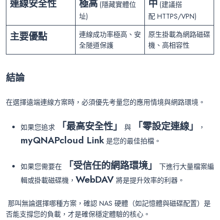
連線安全性
極高
中
(隱藏實體位
(建議搭
址)
配 HTTPS/VPN)
主要優點
連線成功率極高、安
原生掛載為網路磁碟
全隧道保護
機、高相容性
結論
在選擇遠端連線方案時，必須優先考量您的應用情境與網路環境。
「最高安全性」
「零設定連線」
如果您追求
與
，
myQNAPcloud Link
是您的最佳拍檔。
「受信任的網路環境」
如果您需要在
下進行大量檔案編
WebDAV
輯或掛載磁碟機，
將是提升效率的利器。
那叫無論選擇哪種方案，確認 NAS 硬體（如記憶體與磁碟配置）是
否能支撐您的負載，才是確保穩定體驗的核心。