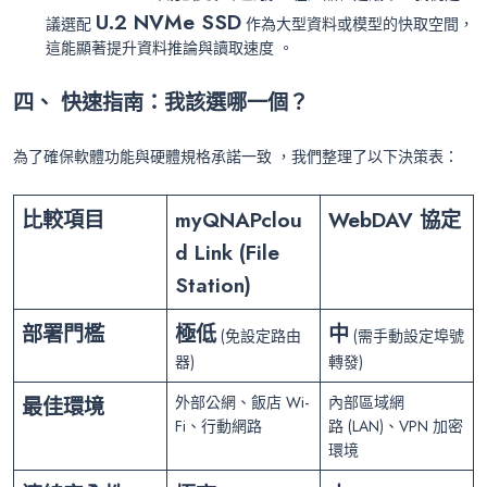
U.2 NVMe SSD
議選配
作為大型資料或模型的快取空間，
這能顯著提升資料推論與讀取速度 。
四、 快速指南：我該選哪一個？
為了確保軟體功能與硬體規格承諾一致 ，我們整理了以下決策表：
比較項目
myQNAPclou
WebDAV
協定
d Link (File
Station)
部署門檻
極低
中
(免設定路由
(需手動設定埠號
器)
轉發)
最佳環境
外部公網、飯店 Wi-
內部區域網
Fi、行動網路
路 (LAN)、VPN 加密
環境