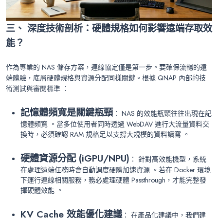
三、 深度技術剖析：硬體規格如何影響遠端存取效
能？
作為專業的 NAS 儲存方案，連線協定僅是第一步。要確保流暢的遠
端體驗，底層硬體規格與資源分配同樣關鍵。根據 QNAP 內部的技
術測試與審閱標準 ：
記憶體頻寬是關鍵瓶頸
： NAS 的效能瓶頸往往出現在記
憶體頻寬 。當多位使用者同時透過 WebDAV 進行大流量資料交
換時，必須確認 RAM 規格足以支撐大規模的資料讀寫 。
硬體資源分配
(iGPU
/
NPU)
： 針對高效能機型，系統
在處理遠端任務時會自動調度硬體加速資源 。若在 Docker 環境
下運行連線相關服務，務必處理硬體 Passthrough，才能完整發
揮硬體效能 。
KV Cache 效能優化建議
： 在產品化建議中，我們建