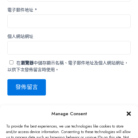
電子郵件地址
*
個人網站網址
在
瀏覽器
中儲存顯示名稱、電子郵件地址及個人網站網址，
以供下次發佈留言時使用。
Manage Consent
Copyright ©2026 QNAP Systems, Inc. All Rights Reserved.
To provide the best experiences, we use technologies like cookies to store
and/or access device information. Consenting to these technologies will allow
us to process data such as browsing behavior or unique IDs on this site. Not