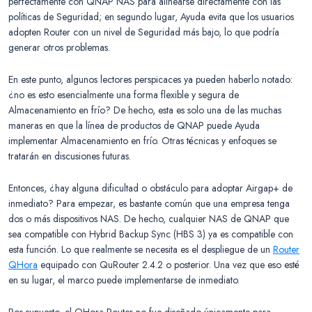
perfectamente con QNAP NAS para alinearse directamente con las
políticas de Seguridad; en segundo lugar, Ayuda evita que los usuarios
adopten Router con un nivel de Seguridad más bajo, lo que podría
generar otros problemas.
En este punto, algunos lectores perspicaces ya pueden haberlo notado:
¿no es esto esencialmente una forma flexible y segura de
Almacenamiento en frío? De hecho, esta es solo una de las muchas
maneras en que la línea de productos de QNAP puede Ayuda
implementar Almacenamiento en frío. Otras técnicas y enfoques se
tratarán en discusiones futuras.
Entonces, ¿hay alguna dificultad o obstáculo para adoptar Airgap+ de
inmediato? Para empezar, es bastante común que una empresa tenga
dos o más dispositivos NAS. De hecho, cualquier NAS de QNAP que
sea compatible con Hybrid Backup Sync (HBS 3) ya es compatible con
esta función. Lo que realmente se necesita es el despliegue de un
Router
QHora
equipado con QuRouter 2.4.2 o posterior. Una vez que eso esté
en su lugar, el marco puede implementarse de inmediato.
Por supuesto, el QHora Router no fue diseñado únicamente para