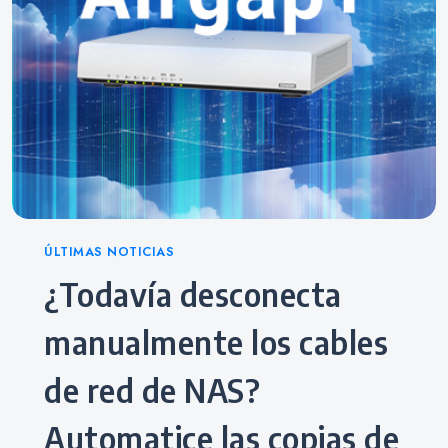
Categories
ÚLTIMAS NOTICIAS
¿Todavía desconecta
manualmente los cables
de red de NAS?
Automatice las copias de