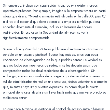
Sin embargo, incluso con separación física, todavía existen riesgos
operativos prácticos. Por ejemplo, imagina si la empresa tuviera un cartel
obvio que dijera, “Nuestro almacén está ubicado en la calle XX, piso X,”
o si todo el personal que tiene acceso a la empresa también pudiera
acceder libremente al almacén, incluso sin horarios de acceso
restringidos. En ese caso, la Seguridad del almacén se vería
significativamente comprometida.
Suena ridículo, ¿verdad? ¿Quién publicaría abiertamente información
sensible en un espacio público? Bueno, hay más usuarios con poca
conciencia de ciberseguridad de lo que podrías pensar. La verdad es
que no todos son ingenieros de redes, ni se les debería exigir que
comprendan todos los detalles técnicos de la ciberseguridad. Sin
embargo, si eres responsable de proteger importantes datos o tienes un
rol de administrador de red en una empresa, debes entender claramente
que, mientras haya IPs y puertos expuestos, es como dejar la puerta
principal de tu casa abierta y sin llave, facilitando que malware o actores
maliciosos entren.
Lo que hace Airgap+ es gestionar el control de acceso entre diferentes