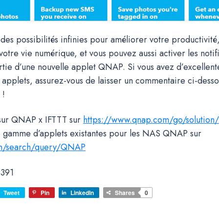
 des possibilités infinies pour améliorer votre productivité
otre vie numérique, et vous pouvez aussi activer les notif
ortie d’une nouvelle applet QNAP. Si vous avez d’excellent
 applets, assurez-vous de laisser un commentaire ci-dess
 !
 sur QNAP x IFTTT sur
https://www.qnap.com/go/solution/i
 gamme d’applets existantes pour les NAS QNAP sur
.com/search/query/QNAP
391
Tweet
Pin
LinkedIn
Shares
0