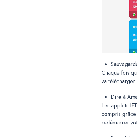
Sauvegarde
Chaque fois qu
va télécharge
Dire à Am
Les applets IF
compris grâce 
redémarrer v