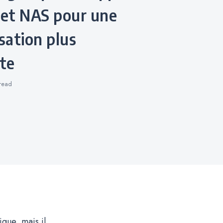
 et NAS pour une
sation plus
nte
read
que, mais il