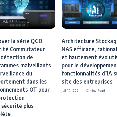
oyer la série QGD
Architecture Stockag
rité Commutateur
NAS efficace, rationa
 détection de
et hautement évoluti
rammes malveillants
pour le développemen
rveillance du
fonctionnalités d’IA s
ortement dans les
site des entreprises
ronnements OT pour
Juil 19, 2024
13 mins
Read
protection
rsécurité plus
lète