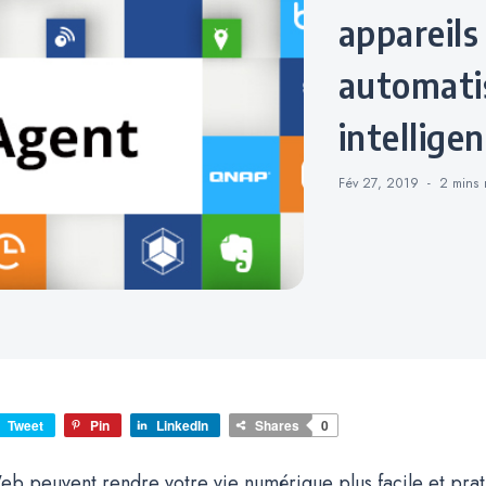
appareils
automati
intellige
Fév 27, 2019
2 mins
Tweet
Pin
LinkedIn
Shares
0
eb peuvent rendre votre vie numérique plus facile et prati