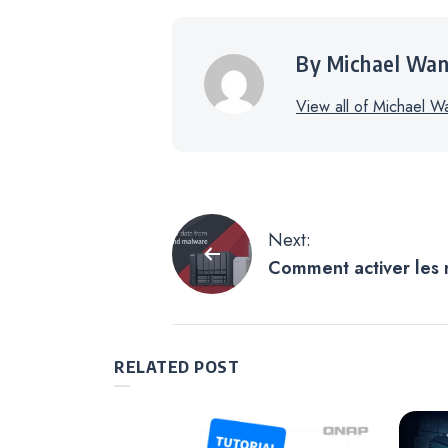
By Michael Wa
View all of Michael W
Navigation
Next:
Comment activer les no
de
en temps réel du NAS
notifications
l’article
RELATED POST