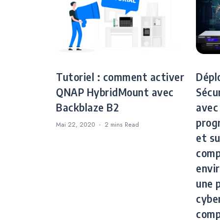
Tutoriel : comment activer
Dépl
QNAP HybridMount avec
Sécu
Backblaze B2
avec
prog
Mai 22, 2020
2 mins
Read
et su
comp
envi
une 
cybe
comp