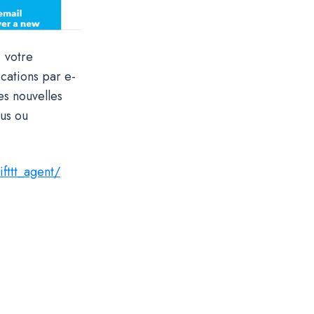
, votre
ications par e-
es nouvelles
ous ou
fttt_agent/