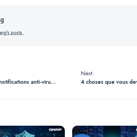
ng
ang's posts.
Next:
tifications anti-virus
4 choses que vous dev
 avec le Centre de
sécuriser votre NAS