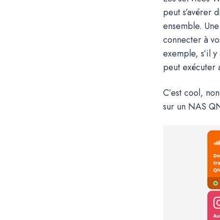
peut s’avérer d
ensemble. Une s
connecter à vo
exemple, s’il y
peut exécuter 
C’est cool, no
sur un NAS Q