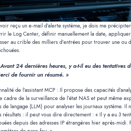
voir reçu un e-mail d’alerte système, je dois me précipite
rir le Log Center, définir manuellement la date, appliquer 
sser au crible des milliers d’entrées pour trouver une ou d
échouées.
 Avant
24
dernières heures, y a-t-il eu des tentatives
rci de fournir un résumé. »
nnalité de l’assistant MCP : Il propose des capacités d’anal
le cadre de la surveillance de l’état NAS et peut même exp
 de langage (LLM) pour analyser les journaux système. Il 
s résultats : il peut vous dire directement : « Il y a eu 3 ten
uées depuis des adresses IP étrangères hier après-midi. 
aramètres de pare-feu. »