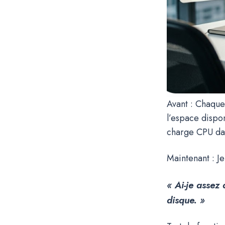
Avant : Chaque 
l’espace dispon
charge CPU dan
Maintenant : J
« Ai-je assez
disque. »