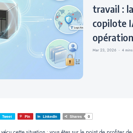
travail : 
copilote 
opération
Mar 23, 2026
4 min
Tweet
Pin
LinkedIn
Shares
0
vécu cette situation : vous êtes sur le point de profiter de