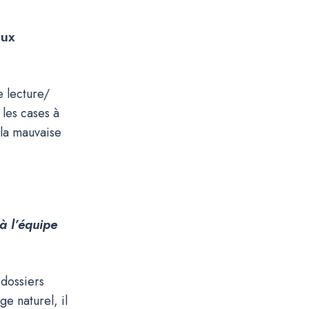
aux
e lecture/
 les cases à
 la mauvaise
 à l’équipe
 dossiers
e naturel, il