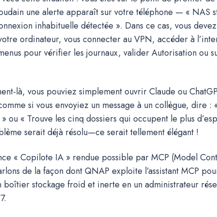
oudain une alerte apparaît sur votre téléphone — « NAS 
Connexion inhabituelle détectée ». Dans ce cas, vous devez
 votre ordinateur, vous connecter au VPN, accéder à l’int
menus pour vérifier les journaux, valider Autorisation ou 
ment-là, vous pouviez simplement ouvrir Claude ou ChatGP
 comme si vous envoyiez un message à un collègue, dire : 
» ou « Trouve les cinq dossiers qui occupent le plus d’esp
blème serait déjà résolu—ce serait tellement élégant !
ence « Copilote IA » rendue possible par MCP (Model Cont
arlons de la façon dont QNAP exploite l’assistant MCP pou
boîtier stockage froid et inerte en un administrateur rése
7.