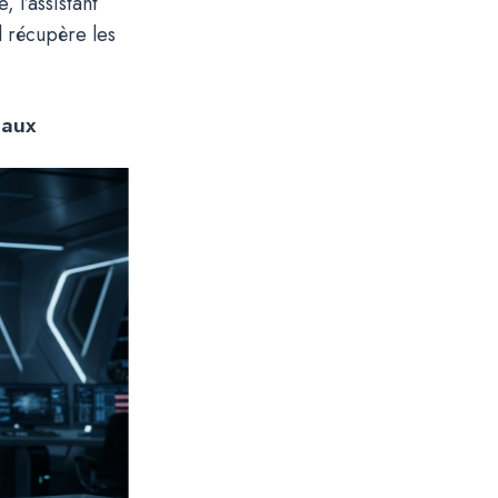
, l’assistant
l récupère les
maux