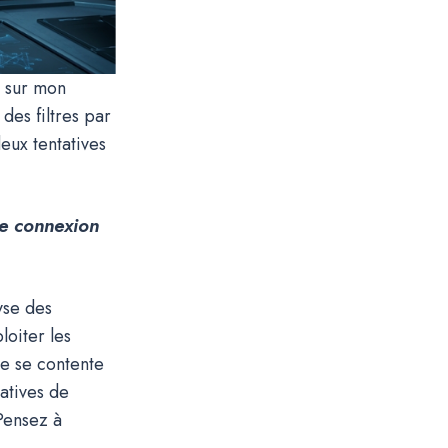
r sur mon
des filtres par
eux tentatives
 de connexion
yse des
loiter les
ne se contente
tatives de
Pensez à