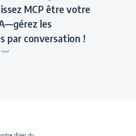
laissez MCP être votre
IA—gérez les
s par conversation !
s
read
 votre dîner du