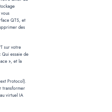
stockage
 vous
erface QTS, et
supprimer des
T sur votre
« Qui essaie de
ace », et la
ext Protocol).
r transformer
au virtuel IA