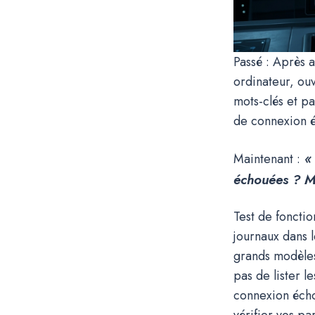
Passé : Après a
ordinateur, ouv
mots-clés et pa
de connexion 
«
Maintenant :
échouées ? Me
Test de fonctio
journaux dans 
grands modèles
pas de lister le
connexion écho
vérifier vos p