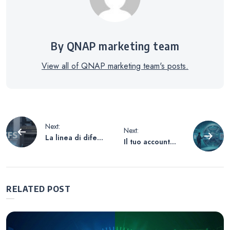
By QNAP marketing team
View all of QNAP marketing team's posts.
Navigazione
Next:
Next:
La linea di difesa
Il tuo account
articoli
definitiva per i
NAS è davvero
tuoi asset dati:
sicuro? —Dalle
Guida
password
all’acquisto di
all’accesso senza
RELATED POST
dispositivi ZFS
password:
NAS e
l’evoluzione
archiviazione
dell’autenticazion