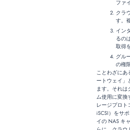
ファ
クラ
す。
イン
るの
取得
グル
の権
ことわざにある
ートウェイ」
ます。それは
ム使用に変換
レージプロト
iSCSI）
イの NAS
らに、クラウ