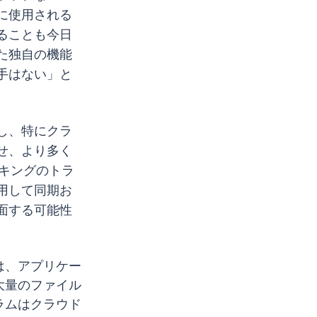
に使用される
ることも今日
た独自の機能
手はない」と
し、特にクラ
せ、より多く
ーキングのトラ
用して同期お
面する可能性
は、アプリケー
大量のファイル
ラムはクラウド