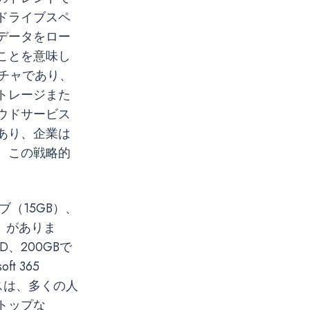
ドライブスペ
データをロー
ことを意味し
チャであり、
トレージまた
ウドサービス
あり、企業は
、この戦略的
（15GB）、
5GB）がありま
D、200GBで
t 365
ペースは、多くの人
トップな