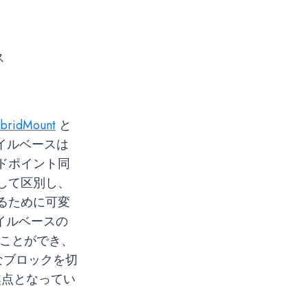
ス
bridMount
と
イルベースは
ドポイント同
して区別し、
るために可変
イルベースの
る」ことができ、
なブロックを切
焦点となってい