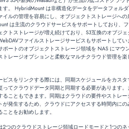
WS S3や新興のWasabiなど）が主流の低コストクラ
す。 HybridMount は非構造化データをデータフォ
ァイルの管理を容易にし、オブジェクトストレージへの
idMount は主流のクラウドサービスをサポートしており
ェクトストレージが増え続けており、S3互換のオブジェ
WebDAVファイルストレージサービスもサポートしてい
サポートのオブジェクトストレージ領域を NAS にマウ
ストレージオプションと柔軟なマルチクラウド管理を楽
ービスをリンクする際には、同期スケジュールをカスタ
従ってクラウドデータ同期と同期する必要があります。
することもできます。同期はクラウドの要件やストレー
トが発生するため、クラウドにアクセスする時間内にの
ることをお勧めします。
ount は2つのクラウドストレージ領域ロードモードと1つの