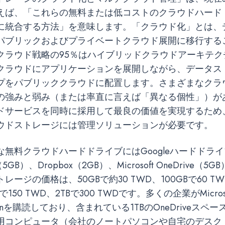
えば、「これらの無料または低コストのクラウドハード
に統合する方法」を意味します。「クラウド化」とは、
パブリックおよびプライベートクラウド展開に移行する
クラウド戦略の95％はハイブリッドクラウドアーキテク
クラウドにアプリケーションを展開しながら、データス
プをパブリッククラウドに配置します。さまざまなクラ
の強みと弱み（または率直に言えば「異なる個性」）が
ドサービスを同時に採用して最良の価値を実現するため
ウドストレージには管理ソリューションが必要です。
無料クラウドハードドライブにはGoogleハードドライブ
ud（5GB）、Dropbox（2GB）、Microsoft OneDrive（
ージの価格は、50GBで約30 TWD、100GBで60 TW
Bで150 TWD、2TBで300 TWDです。多くの企業がMicrosof
 Editionを購読しており、含まれている1TBのOneDriveス
用コンピュータ（会社のノートパソコンや自宅のデスク