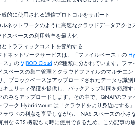
一般的に使用される通信プロトコルをサポート
カルネットワークのように高速なクラウドデータアクセ
ウドスペースの利用効率を最大化
幅とトラフィックコストを節約する
ラウドネットワークサービスは、「ファイルベース」の
Hy
ース」の
VJBOD Cloud
の2種類に分かれています。ファ
ドスペースの集中管理とクラウドファイルのマルチエン
り、ブロックベースはアップロードされたデータを識別
セキュリティ保護を提供し、バックアップ時間を短縮す
クのみをアップロードします。その中で、QNAPのファ
ワーク HybridMount は「クラウドをより身近にす
クラウドの利点を享受しながら、 NAS スペースの小さ
有用な QTS 機能も同時に使用できるため、この記事の