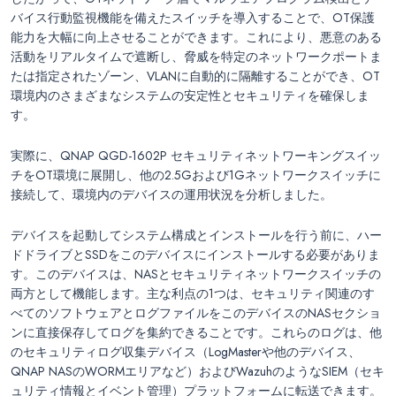
バイス行動監視機能を備えたスイッチを導入することで、OT保護
能力を大幅に向上させることができます。これにより、悪意のある
活動をリアルタイムで遮断し、脅威を特定のネットワークポートま
たは指定されたゾーン、VLANに自動的に隔離することができ、OT
環境内のさまざまなシステムの安定性とセキュリティを確保しま
す。
実際に、QNAP QGD-1602P セキュリティネットワーキングスイッ
チをOT環境に展開し、他の2.5Gおよび1Gネットワークスイッチに
接続して、環境内のデバイスの運用状況を分析しました。
デバイスを起動してシステム構成とインストールを行う前に、ハー
ドドライブとSSDをこのデバイスにインストールする必要がありま
す。このデバイスは、NASとセキュリティネットワークスイッチの
両方として機能します。主な利点の1つは、セキュリティ関連のす
べてのソフトウェアとログファイルをこのデバイスのNASセクショ
ンに直接保存してログを集約できることです。これらのログは、他
のセキュリティログ収集デバイス（LogMasterや他のデバイス、
QNAP NASのWORMエリアなど）およびWazuhのようなSIEM（セキ
ュリティ情報とイベント管理）プラットフォームに転送できます。