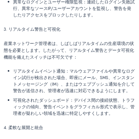
異常なログインとユーザー権限監視：連続したログイン失敗試
行、異常なソースIP/ユーザーアカウントを監視し、警告を発
したりアクセスをブロックしたりします。
3. リアルタイム警告と可視化
産業ネットワーク管理者は、しばしばリアルタイムの生産環境の状
態を必要とします。したがって、リアルタイム警告とデータ可視化
機能を備えたスイッチは不可欠です：
リアルタイムイベント通知：マルウェアファイルや異常なログ
イン試行が検出された場合、即座にメール、SMS、インスタン
トメッセージング（IM）、またはウェブプッシュ通知を介して
警告が送信され、管理者が迅速に対応できるようにします。
可視化されたダッシュボード：デバイス間の接続状態、トラフ
ィックの傾向、警告イベントをグラフィカル形式で表示し、管
理者が疑わしい領域を迅速に特定しやすくします。
4. 柔軟な展開と統合