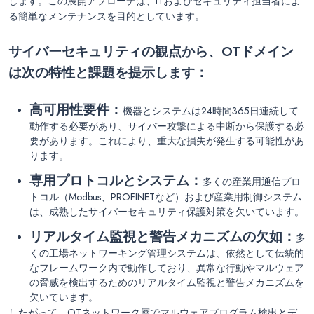
します。この展開アプローチは、ITおよびセキュリティ担当者によ
る簡単なメンテナンスを目的としています。
サイバーセキュリティの観点から、OTドメイン
は次の特性と課題を提示します：
高可用性要件：
機器とシステムは24時間365日連続して
動作する必要があり、サイバー攻撃による中断から保護する必
要があります。これにより、重大な損失が発生する可能性があ
ります。
専用プロトコルとシステム：
多くの産業用通信プロ
トコル（Modbus、PROFINETなど）および産業用制御システム
は、成熟したサイバーセキュリティ保護対策を欠いています。
リアルタイム監視と警告メカニズムの欠如：
多
くの工場ネットワーキング管理システムは、依然として伝統的
なフレームワーク内で動作しており、異常な行動やマルウェア
の脅威を検出するためのリアルタイム監視と警告メカニズムを
欠いています。
したがって、OTネットワーク層でマルウェアプログラム検出とデ