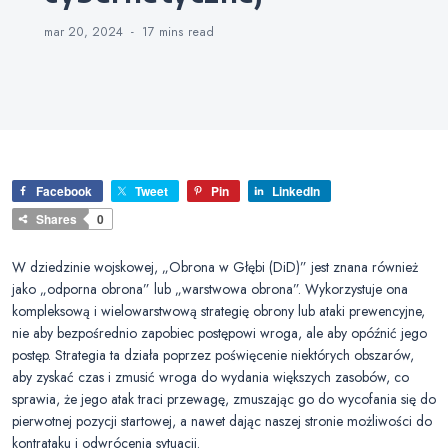
mar 20, 2024
17 mins
read
Facebook
Tweet
Pin
LinkedIn
Shares
0
W dziedzinie wojskowej, „Obrona w Głębi (DiD)” jest znana również
jako „odporna obrona” lub „warstwowa obrona”. Wykorzystuje ona
kompleksową i wielowarstwową strategię obrony lub ataki prewencyjne,
nie aby bezpośrednio zapobiec postępowi wroga, ale aby opóźnić jego
postęp. Strategia ta działa poprzez poświęcenie niektórych obszarów,
aby zyskać czas i zmusić wroga do wydania większych zasobów, co
sprawia, że jego atak traci przewagę, zmuszając go do wycofania się do
pierwotnej pozycji startowej, a nawet dając naszej stronie możliwości do
kontrataku i odwrócenia sytuacji.