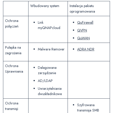
Wbudowany system
Instalacja pakietu
oprogramowania
Ochrona
Link
QuFirewall
połączeń
myQNAPcloud
QVPN
QuWAN
Pułapka na
Malware Remover
ADRA NDR
zagrożenia
Ochrona
Delegowane
Uprawnienia
zarządzanie
AD/LDAP
Uwierzytelnianie
dwuskładnikowe
Ochrona
Szyfrowana
transmisji
transmisja SMB