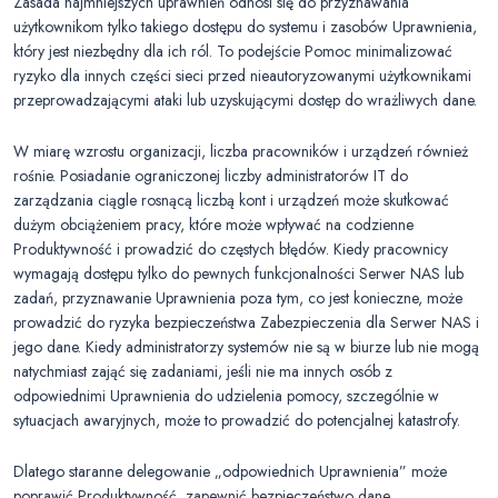
Zasada najmniejszych uprawnień odnosi się do przyznawania
użytkownikom tylko takiego dostępu do systemu i zasobów Uprawnienia,
który jest niezbędny dla ich ról. To podejście Pomoc minimalizować
ryzyko dla innych części sieci przed nieautoryzowanymi użytkownikami
przeprowadzającymi ataki lub uzyskującymi dostęp do wrażliwych dane.
W miarę wzrostu organizacji, liczba pracowników i urządzeń również
rośnie. Posiadanie ograniczonej liczby administratorów IT do
zarządzania ciągle rosnącą liczbą kont i urządzeń może skutkować
dużym obciążeniem pracy, które może wpływać na codzienne
Produktywność i prowadzić do częstych błędów. Kiedy pracownicy
wymagają dostępu tylko do pewnych funkcjonalności Serwer NAS lub
zadań, przyznawanie Uprawnienia poza tym, co jest konieczne, może
prowadzić do ryzyka bezpieczeństwa Zabezpieczenia dla Serwer NAS i
jego dane. Kiedy administratorzy systemów nie są w biurze lub nie mogą
natychmiast zająć się zadaniami, jeśli nie ma innych osób z
odpowiednimi Uprawnienia do udzielenia pomocy, szczególnie w
sytuacjach awaryjnych, może to prowadzić do potencjalnej katastrofy.
Dlatego staranne delegowanie „odpowiednich Uprawnienia” może
poprawić Produktywność, zapewnić bezpieczeństwo dane