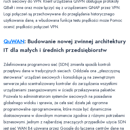
ruch sieciowy do VPN. Klient urządzenia QVPN obsługuje protokoły
QBelt i inne oraz może łączyć się z urządzeniami QNAP przez VPN.
Logi połączeń są przechowywane do przeglądania historycznego
użytkowania dane, a wbudowana funkcja testu prędkości może Pomoc
ocenić prędkości połączeń VPN.
QuWAN
: Budowanie nowej zwinnej architektury
IT dla małych i średnich przedsiębiorstw
Zdefiniowana programowo sieć (SDN) zmieniła sposób kontroli
przepływu dane w tradycyjnych sieciach. Oddziela ona „płaszczyznę
sterowania” urządzeń sieciowych i konsoliduje ją na zewnętrznym
serwerze jako scentralizowany kontroler do zarządzania wszystkimi
urządzeniami zaangażowanymi w ścieżki przekazywania pakietów.
Pozwala to administratorom systemów sieciowych na posiadanie
globalnego widoku i sprawia, że cała sieć działa jak ogromne
programowalne oprogramowanie, które może być dynamicznie
dostosowywane w dowolnym momencie zgodnie z różnymi potrzebami
biznesowymi. Jednym z najbardziej znaczących przypadków użycia SDN
jest sieć WAN B4 używana przez Google do łączenia centrów dane na