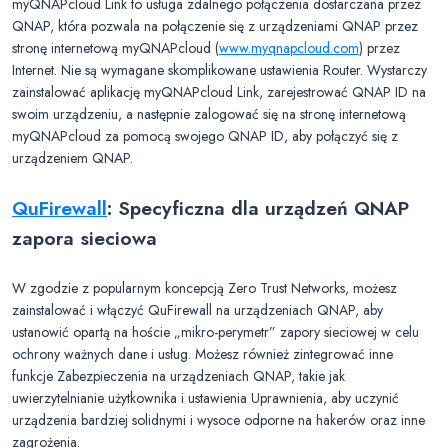
myQNAPcloud Link to usługa zdalnego połączenia dostarczana przez
QNAP, która pozwala na połączenie się z urządzeniami QNAP przez
stronę internetową myQNAPcloud (
www.myqnapcloud.com
) przez
Internet. Nie są wymagane skomplikowane ustawienia Router. Wystarczy
zainstalować aplikację myQNAPcloud Link, zarejestrować QNAP ID na
swoim urządzeniu, a następnie zalogować się na stronę internetową
myQNAPcloud za pomocą swojego QNAP ID, aby połączyć się z
urządzeniem QNAP.
QuFirewall
: Specyficzna dla urządzeń QNAP
zapora sieciowa
W zgodzie z popularnym koncepcją Zero Trust Networks, możesz
zainstalować i włączyć QuFirewall na urządzeniach QNAP, aby
ustanowić opartą na hoście „mikro-perymetr” zapory sieciowej w celu
ochrony ważnych dane i usług. Możesz również zintegrować inne
funkcje Zabezpieczenia na urządzeniach QNAP, takie jak
uwierzytelnianie użytkownika i ustawienia Uprawnienia, aby uczynić
urządzenia bardziej solidnymi i wysoce odporne na hakerów oraz inne
zagrożenia.