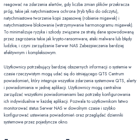
reagować na zdarzenia alertów, gdy liczba zmian plików przekracza
próg, takie jak natychmiastowa ochrona (tryb tylko do odczytu),
natychmiastowe tworzenie kopii zapasowej (robienie migawek) i
natychmiastowe blokowanie (wstrzymywanie harmonogramu migawek).
To minimalizuje ryzyka i szkody związane ze stratą dane spowodowaną
przez zagrożenia takie jak krypto-ransomware, ataki malware lub błędy
ludzkie, i czyni zarządzanie Serwer NAS Zabezpieczenia bardziej
efektywnym i kompleksowym.
Użytkownicy potrzebujący bardziej obszernych informacji o systemie w
czasie rzeczywistym mogą udać się do istniejącego QTS Centrum
powiadomień, który integruje wszystkie zdarzenia systemowe QTS, alerty
i powiadomienia w jednej aplikacji. Użytkownicy mogą centralnie
zarządzać wszystkimi powiadomieniami bez potrzeby konfigurowania
ich indywidualnie w każdej aplikacji. Pozwala to użytkownikom łatwo
monitorować status Serwer NAS w dowolnym czasie i szybko
konfigurować ustawienia powiadomień oraz przeglądać dzienniki
systemowe przez pojedyncze okno.