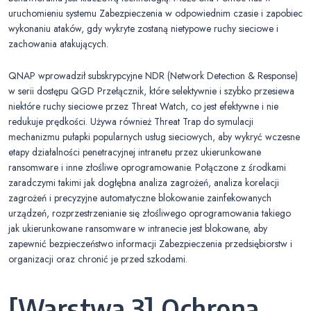
uruchomieniu systemu Zabezpieczenia w odpowiednim czasie i zapobiec
wykonaniu ataków, gdy wykryte zostaną nietypowe ruchy sieciowe i
zachowania atakujących.
QNAP wprowadził subskrypcyjne NDR (Network Detection & Response)
w serii dostępu QGD Przełącznik, które selektywnie i szybko przesiewa
niektóre ruchy sieciowe przez Threat Watch, co jest efektywne i nie
redukuje prędkości. Używa również Threat Trap do symulacji
mechanizmu pułapki popularnych usług sieciowych, aby wykryć wczesne
etapy działalności penetracyjnej intranetu przez ukierunkowane
ransomware i inne złośliwe oprogramowanie. Połączone z środkami
zaradczymi takimi jak dogłębna analiza zagrożeń, analiza korelacji
zagrożeń i precyzyjne automatyczne blokowanie zainfekowanych
urządzeń, rozprzestrzenianie się złośliwego oprogramowania takiego
jak ukierunkowane ransomware w intranecie jest blokowane, aby
zapewnić bezpieczeństwo informacji Zabezpieczenia przedsiębiorstw i
organizacji oraz chronić je przed szkodami.
[Warstwa 3] Ochrona