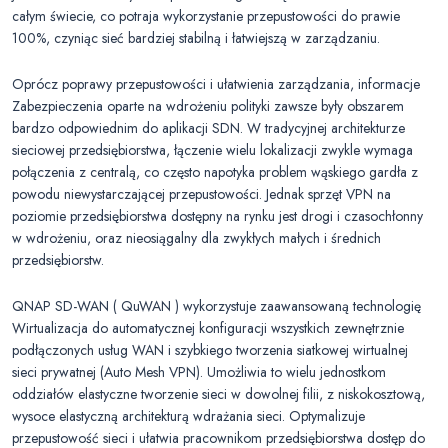
całym świecie, co potraja wykorzystanie przepustowości do prawie
100%, czyniąc sieć bardziej stabilną i łatwiejszą w zarządzaniu.
Oprócz poprawy przepustowości i ułatwienia zarządzania, informacje
Zabezpieczenia oparte na wdrożeniu polityki zawsze były obszarem
bardzo odpowiednim do aplikacji SDN. W tradycyjnej architekturze
sieciowej przedsiębiorstwa, łączenie wielu lokalizacji zwykle wymaga
połączenia z centralą, co często napotyka problem wąskiego gardła z
powodu niewystarczającej przepustowości. Jednak sprzęt VPN na
poziomie przedsiębiorstwa dostępny na rynku jest drogi i czasochłonny
w wdrożeniu, oraz nieosiągalny dla zwykłych małych i średnich
przedsiębiorstw.
QNAP SD-WAN ( QuWAN ) wykorzystuje zaawansowaną technologię
Wirtualizacja do automatycznej konfiguracji wszystkich zewnętrznie
podłączonych usług WAN i szybkiego tworzenia siatkowej wirtualnej
sieci prywatnej (Auto Mesh VPN). Umożliwia to wielu jednostkom
oddziałów elastyczne tworzenie sieci w dowolnej filii, z niskokosztową,
wysoce elastyczną architekturą wdrażania sieci. Optymalizuje
przepustowość sieci i ułatwia pracownikom przedsiębiorstwa dostęp do