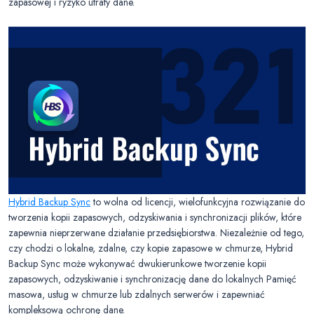
zapasowej i ryzyko utraty dane.
Hybrid Backup Sync
to wolna od licencji, wielofunkcyjna rozwiązanie do
tworzenia kopii zapasowych, odzyskiwania i synchronizacji plików, które
zapewnia nieprzerwane działanie przedsiębiorstwa. Niezależnie od tego,
czy chodzi o lokalne, zdalne, czy kopie zapasowe w chmurze, Hybrid
Backup Sync może wykonywać dwukierunkowe tworzenie kopii
zapasowych, odzyskiwanie i synchronizację dane do lokalnych Pamięć
masowa, usług w chmurze lub zdalnych serwerów i zapewniać
kompleksową ochronę dane.