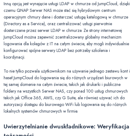
Inną opcją jest wynajęcie usługi LDAP w chmurze od JumpCloud, dzięki
czemu QNAP Serwer NAS może stać się hybrydowym centrum
operacyjnym chmury dane i dostarczać usługę katalogową w chmurze
(Directory as a Service), oraz centralizować usługi pierwotnie
dostarczane przez serwer LDAP w chmurze. Ze strony internetowej
JumpCloud można zapewnić zcentralizowany globalny mechanizm
logowania dla kolegów z IT na całym świecie, aby mogli indywidualnie
konfigurować spójne serwery LDAP bez potrzeby szkolenia i
koordynacji.
To nie tylko pozwala użytkownikom na używanie jednego zestawu kont i
haseł JumpCloud do logowania się do różnych urządzeń biurowych w
tej samej domenie na całym świecie, takich jak drukarki i publiczne
foldery na wszystkich Serwer NAS, czy ponad 100 usług chmurowych
takich jak Office 365, AWS, czy G Suite, ale również używać ich do
autoryzacji dostępu do biurowego WiFi lub logowania się do różnych
lokalnych systemów chmurowych w firmie.
Uwierzytelnianie dwuskładnikowe: Weryfikacja
tożsamości