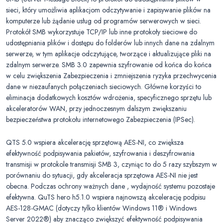
sieci, który umożliwia aplikacjom odczytywanie i zapisywanie plików na
komputerze lub żądanie usług od programów serwerowych w sieci.
Protokół SMB wykorzystuje TCP/IP lub inne protokoły sieciowe do
udostępniania plików i dostępu do folderów lub innych dane na zdalnym
serwerze, w tym aplikacje odczytujące, tworzące i aktualizujące pliki na
zdalnym serwerze. SMB 3.0 zapewnia szyfrowanie od końca do końca
w celu zwiększenia Zabezpieczenia i zmniejszenia ryzyka przechwycenia
dane w niezaufanych połączeniach sieciowych. Główne korzyści to
eliminacja dodatkowych kosztów wdrożenia, specyficznego sprzętu lub
akceleratorów WAN, przy jednoczesnym dalszym zwiększaniu
bezpieczeństwa protokołu internetowego Zabezpieczenia (IPSec).
QTS 5.0 wspiera akcelerację sprzętową AES-NI, co zwiększa
efektywność podpisywania pakietów, szyfrowania i deszyfrowania
transmisji w protokole transmisji SMB 3, czyniąc to do 5 razy szybszym w
porównaniu do sytuacji, gdy akceleracja sprzętowa AES-NI nie jest
obecna. Podczas ochrony ważnych dane , wydajność systemu pozostaje
efektywna. QuTS hero h5.1.0 wspiera najnowszą akcelerację podpisu
AES-128-GMAC (dotyczy tylko klientów Windows 11® i Windows
Server 2022®) aby znacząco zwiększyć efektywność podpisywania