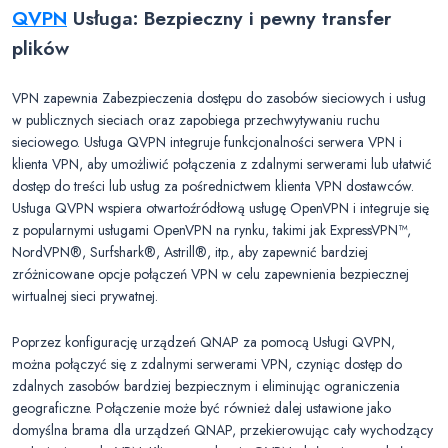
QVPN
Usługa: Bezpieczny i pewny transfer
plików
VPN zapewnia Zabezpieczenia dostępu do zasobów sieciowych i usług
w publicznych sieciach oraz zapobiega przechwytywaniu ruchu
sieciowego. Usługa QVPN integruje funkcjonalności serwera VPN i
klienta VPN, aby umożliwić połączenia z zdalnymi serwerami lub ułatwić
dostęp do treści lub usług za pośrednictwem klienta VPN dostawców.
Usługa QVPN wspiera otwartoźródłową usługę OpenVPN i integruje się
z popularnymi usługami OpenVPN na rynku, takimi jak ExpressVPN™,
NordVPN®, Surfshark®, Astrill®, itp., aby zapewnić bardziej
zróżnicowane opcje połączeń VPN w celu zapewnienia bezpiecznej
wirtualnej sieci prywatnej.
Poprzez konfigurację urządzeń QNAP za pomocą Usługi QVPN,
można połączyć się z zdalnymi serwerami VPN, czyniąc dostęp do
zdalnych zasobów bardziej bezpiecznym i eliminując ograniczenia
geograficzne. Połączenie może być również dalej ustawione jako
domyślna brama dla urządzeń QNAP, przekierowując cały wychodzący