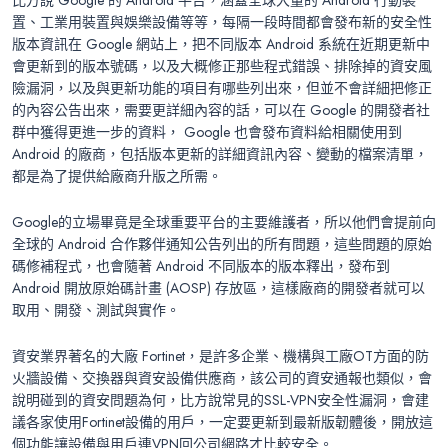
比方說 Google 的 Android 平台，涵蓋全球大量的 Android 行動裝
置、工業用裝置與娛樂設備等等，每隔一段時間都會發布新的安全性
版本資訊在 Google 網站上，把不同版本 Android 系統在近期更新中
會更新到的版本號碼，以及大概修正那些程式錯誤、排除掉的資安風
險漏洞，以及與更新功能的項目有哪些列出來，但並不會詳細把修正
的內容公告出來，需要更詳細內容的話，可以在 Google 的開發者社
群中獲得更進一步的資料， Google 也會發布資料給相關使用到
Android 的廠商，包括版本更新的詳細資訊內容、變動的檔案清單，
都是為了提供給廠商升版之所需。
Google的立場畢竟是全球重要平台的主要維護者，所以他們會提前向
全球的 Android 合作夥伴通知公告列出的所有問題，這些問題的原始
碼修補程式，也會隨著 Android 不同版本的版本釋出，發布到
Android 開放原始碼計畫 (AOSP) 存放區，這樣廠商的開發者就可以
取用、開發、測試與實作。
資安業界著名的大廠 Fortinet，是許多企業、機構與工廠OT方面的防
火牆設備、交換器與資安設備供應商，該公司的資安通報也類似，會
說明碰到的資安問題為何，比方說常見的SSL-VPN安全性漏洞，會建
議各家使用Fortinet設備的用戶，一定要更新到最新版韌體後，開放這
個功能讓設備與用戶連VPN回公司網路才比較安全。