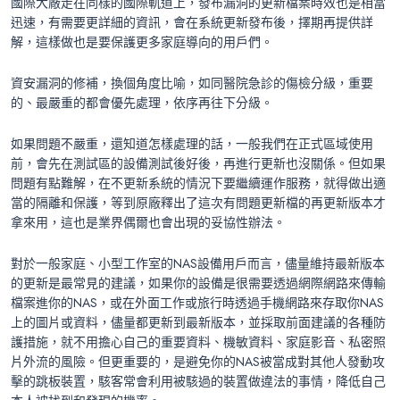
國際大廠走在同樣的國際軌道上，發布漏洞的更新檔案時效也是相當
迅速，有需要更詳細的資訊，會在系統更新發布後，擇期再提供詳
解，這樣做也是要保護更多家庭導向的用戶們。
資安漏洞的修補，換個角度比喻，如同醫院急診的傷檢分級，重要
的、最嚴重的都會優先處理，依序再往下分級。
如果問題不嚴重，還知道怎樣處理的話，一般我們在正式區域使用
前，會先在測試區的設備測試後好後，再進行更新也沒關係。但如果
問題有點難解，在不更新系統的情況下要繼續運作服務，就得做出適
當的隔離和保護，等到原廠釋出了這次有問題更新檔的再更新版本才
拿來用，這也是業界偶爾也會出現的妥協性辦法。
對於一般家庭、小型工作室的NAS設備用戶而言，儘量維持最新版本
的更新是最常見的建議，如果你的設備是很需要透過網際網路來傳輸
檔案進你的NAS，或在外面工作或旅行時透過手機網路來存取你NAS
上的圖片或資料，儘量都更新到最新版本，並採取前面建議的各種防
護措施，就不用擔心自己的重要資料、機敏資料、家庭影音、私密照
片外流的風險。但更重要的，是避免你的NAS被當成對其他人發動攻
擊的跳板裝置，駭客常會利用被駭過的裝置做違法的事情，降低自己