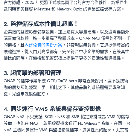
官方認證，2025 年更將正式成為兩平台的官方合作夥伴，為業界少
數同時完美相容 Milestone 和 Network Optix 的專業監控儲存方案。
2. 監控儲存成本性價比超高！
企業級的監控影像儲存設備，加上購買大容量硬碟，以及還需要額外
購買備份軟體，進一步推高了整體成本。QNAP NAS 僅需約不到一半
的價格，且
內建免費的備份方案
，非常親民無負擔。它還提供豐富的
硬體選擇，從入門到高階都有，完全符合中小企業的需求，在兼具性
價比的同時，在價格和配置選擇上提供了更多的靈活性和選擇性。
3. 超簡單的部署和管理
QNAP 的儲存作業系統 QTS/QuTS hero 非常直覺好用，連不是技術
咖的朋友都能輕鬆上手。相比之下，其他品牌的系統還需要專業知
識，光設定就很傷腦筋。
4. 同步運行 VMS 系統與儲存監控影像
QNAP NAS 不只支援 iSCSI、NFS 和 SMB 協定來掛載為 VMS 的儲存
設備，也能在 NAS 上啟用虛擬機來運行 Nx Witness™ 系統，在同一台
NAS 主機同步運行 VMS 與監控影像儲存，這彈性真的超高，尤其當