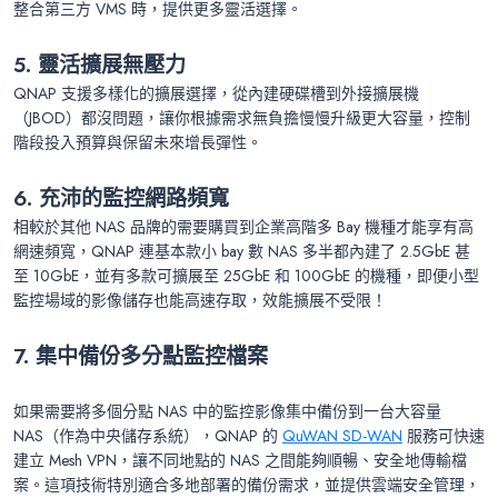
整合第三方 VMS 時，提供更多靈活選擇。
5. 靈活擴展無壓力
QNAP 支援多樣化的擴展選擇，從內建硬碟槽到外接擴展機
（JBOD）都沒問題，讓你根據需求無負擔慢慢升級更大容量，控制
階段投入預算與保留未來增長彈性。
6. 充沛的監控網路頻寬
相較於其他 NAS 品牌的需要購買到企業高階多 Bay 機種才能享有高
網速頻寬，QNAP 連基本款小 bay 數 NAS 多半都內建了 2.5GbE 甚
至 10GbE，並有多款可擴展至 25GbE 和 100GbE 的機種，即便小型
監控場域的影像儲存也能高速存取，效能擴展不受限！
7. 集中備份多分點監控檔案
如果需要將多個分點 NAS 中的監控影像集中備份到一台大容量
NAS（作為中央儲存系統），QNAP 的
QuWAN SD-WAN
服務可快速
建立 Mesh VPN，讓不同地點的 NAS 之間能夠順暢、安全地傳輸檔
案。這項技術特別適合多地部署的備份需求，並提供雲端安全管理，