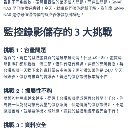
臨到不同系統軟、硬體相容性的諸多惱人問題。而這些問題，QNAP
NAS 早已準備好應對！今天，就讓我們帶你輕鬆了解，為什麼 QNAP
NAS 是你最值得信賴的監控影像儲存搭檔吧！
監控錄影儲存的 3 大挑戰
挑戰 1：容量問題
說真的，現在的監控畫質真的是越來越高清！什麼 4K、8K，畫質清
晰到毛孔都能看得一清二楚。但你有沒有想過，這樣的高解析度，每
台攝影機一天錄下來的資料量有多誇張？更別說如果你是 24/7 全天
候錄影，儲存需求真的會爆表！普通的儲存設備根本撐不住。
挑戰 2：擴展性不夠
隨著監控需求越來越多，從幾十台攝影機變成幾百台甚至上千台，你
需要一個能隨時擴充容量的儲存系統。但是傳統的儲存設備呢，不是
擴展困難，就是要停機才能升級，這對於監控系統來說完全不行！
挑戰 3：資料安全