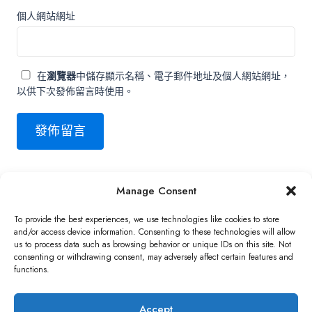
個人網站網址
在
瀏覽器
中儲存顯示名稱、電子郵件地址及個人網站網址，
以供下次發佈留言時使用。
Manage Consent
Copyright ©2026 QNAP Systems, Inc. All Rights Reserved.
To provide the best experiences, we use technologies like cookies to store
and/or access device information. Consenting to these technologies will allow
us to process data such as browsing behavior or unique IDs on this site. Not
consenting or withdrawing consent, may adversely affect certain features and
functions.
Accept