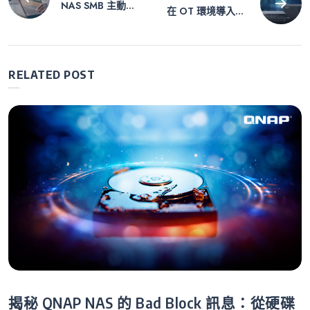
NAS SMB 主動多
在 OT 環境導入具
章
版本備份方案
惡意程式檢測與行
為監控的 QGD 系
列資安交換器，打
導
造更完整的資安防
RELATED POST
護
覽
揭秘 QNAP NAS 的 Bad Block 訊息：從硬碟