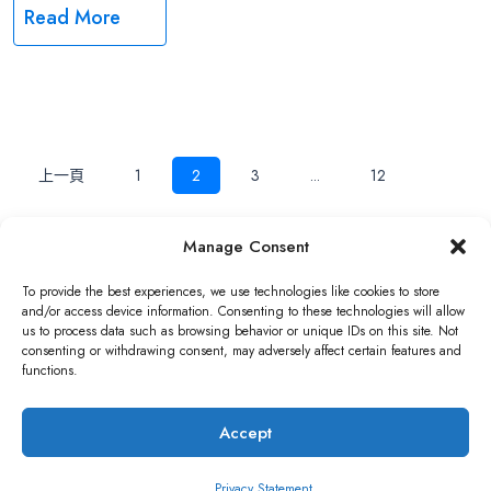
Read More
文
上一頁
1
2
3
...
12
下一頁
章
Manage Consent
Copyright ©2026 QNAP Systems, Inc. All Rights Reserved.
導
To provide the best experiences, we use technologies like cookies to store
and/or access device information. Consenting to these technologies will allow
us to process data such as browsing behavior or unique IDs on this site. Not
覽
consenting or withdrawing consent, may adversely affect certain features and
functions.
Accept
Privacy Statement