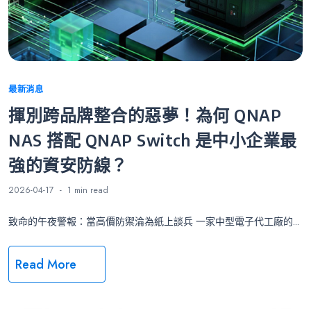
Categories
最新消息
揮別跨品牌整合的惡夢！為何 QNAP
NAS 搭配 QNAP Switch 是中小企業最
強的資安防線？
2026-04-17
1 min
read
致命的午夜警報：當高價防禦淪為紙上談兵 一家中型電子代工廠的...
Read More