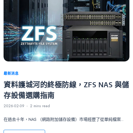
Categories
最新消息
資料護城河的終極防線，ZFS NAS 與儲
存設備選購指南
2026-02-09
2 mins
read
在過去十年，NAS （網路附加儲存設備）市場經歷了從單純檔案...