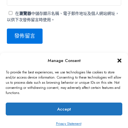
在
瀏覽器
中儲存顯示名稱、電子郵件地址及個人網站網址，
以供下次發佈留言時使用。
Manage Consent
Copyright ©2026 QNAP Systems, Inc. All Rights Reserved.
To provide the best experiences, we use technologies like cookies to store
and/or access device information. Consenting to these technologies will allow
us to process data such as browsing behavior or unique IDs on this site. Not
consenting or withdrawing consent, may adversely affect certain features and
functions.
Accept
Privacy Statement