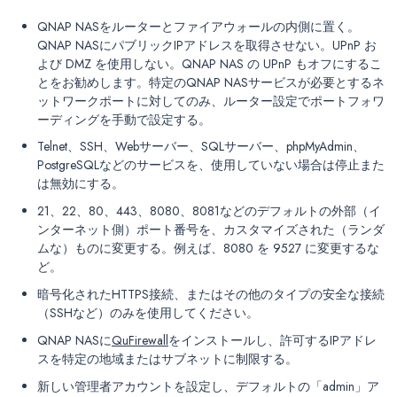
QNAP NASをルーターとファイアウォールの内側に置く。
QNAP NASにパブリックIPアドレスを取得させない。UPnP お
よび DMZ を使用しない。QNAP NAS の UPnP もオフにするこ
とをお勧めします。特定のQNAP NASサービスが必要とするネ
ットワークポートに対してのみ、ルーター設定でポートフォワ
ーディングを手動で設定する。
Telnet、SSH、Webサーバー、SQLサーバー、phpMyAdmin、
PostgreSQLなどのサービスを、使用していない場合は停止また
は無効にする。
21、22、80、443、8080、8081などのデフォルトの外部（イ
ンターネット側）ポート番号を、カスタマイズされた（ランダ
ムな）ものに変更する。例えば、8080 を 9527 に変更するな
ど。
暗号化されたHTTPS接続、またはその他のタイプの安全な接続
（SSHなど）のみを使用してください。
QNAP NASに
QuFirewall
をインストールし、許可するIPアドレ
スを特定の地域またはサブネットに制限する。
新しい管理者アカウントを設定し、デフォルトの「admin」ア