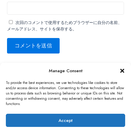
次回のコメントで使用するためブラウザーに自分の名前、
メールアドレス、サイトを保存する。
Manage Consent
Copyright ©2026 QNAP Systems, Inc. All Rights Reserved.
To provide the best experiences, we use technologies like cookies to store
and/or access device information. Consenting to these technologies will allow
us to process data such as browsing behavior or unique IDs on this site. Not
consenting or withdrawing consent, may adversely affect certain features and
functions.
Accept