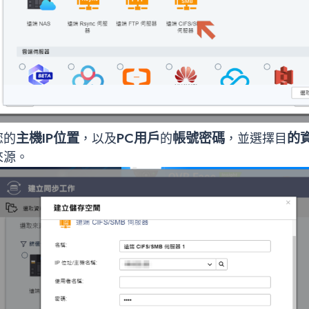
主機IP位置
PC用戶
帳號密碼
的資
您的
，以及
的
，並選擇目
來源。