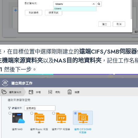
遠端CIFS/SMB伺服器
來，在目標位置中選擇剛剛建立的
主機端來源資料夾
NAS目的地資料夾
以及
，記住工作名
1
然後下一步。