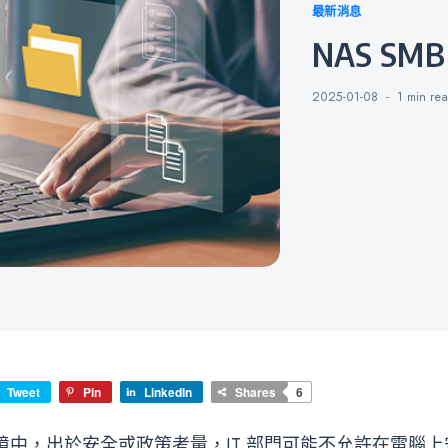
Categories
最新消息
NAS 
2025-01-08
1 min
re
Tweet
Pin
LinkedIn
Shares
6
境中，出於安全或政策考量，IT 部門可能不允許在電腦