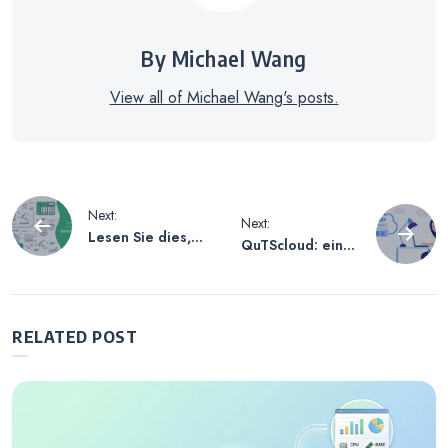
By Michael Wang
View all of Michael Wang's posts.
Beitrags-
Next:
Next:
Lesen Sie dies,
QuTScloud: eine
Navigation
bevor Sie Ihren
wirtschaftliche
hybriden Cloud-
virtuelle NAS
Speicher
Anwendung für
aufbauen: Wie
Flexibilität und
RELATED POST
Sie ein QNAP
Zuverlässigkeit
NAS und einen
Cloud-Dienst
auswählen